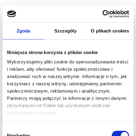
Twój koszyk aktualnie jest pusty.
Zgoda
Szczegóły
O plikach cookies
Niniejsza strona korzysta z plików cookie
WRÓĆ DO SKLEPU
Wykorzystujemy pliki cookie do spersonalizowania treści
i reklam, aby oferować funkcje społecznościowe i
analizować ruch w naszej witrynie. Informacje o tym, jak
korzystasz z naszej witryny, udostępniamy partnerom
społecznościowym, reklamowym i analitycznym.
Partnerzy mogą połączyć te informacje z innymi danymi
otrzymanymi od Ciebie lub uzyskanymi podczas
korzystania z ich usług.
Wybór
Niezbędne