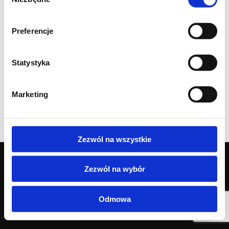
zgody
Preferencje
Statystyka
Marketing
Zezwól na wszystkie
Zezwól na wybór
© Agnella 2026 | Jesteśmy częścią Grupy
Brintons.
Odmowa