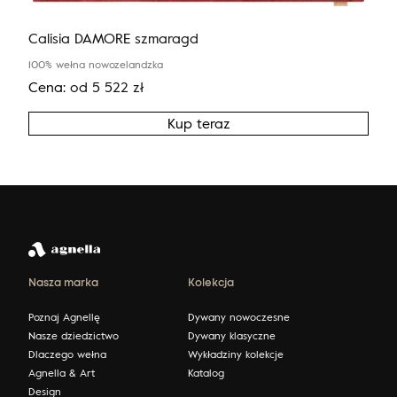
Calisia DAMORE szmaragd
100% wełna nowozelandzka
Cena:
od
5 522
zł
Kup teraz
Nasza marka
Kolekcja
Poznaj Agnellę
Dywany nowoczesne
Nasze dziedzictwo
Dywany klasyczne
Dlaczego wełna
Wykładziny kolekcje
Agnella & Art
Katalog
Design