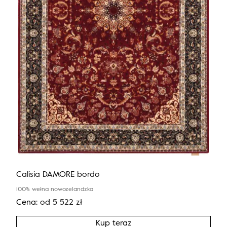
Calisia DAMORE bordo
100% wełna nowozelandzka
Cena:
od
5 522
zł
Kup teraz