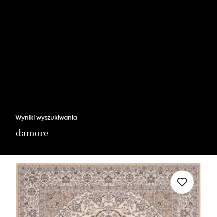
Nie masz produktów w ulubionych
Nie masz produktów w koszyku
Wyniki wyszukiwania
damore