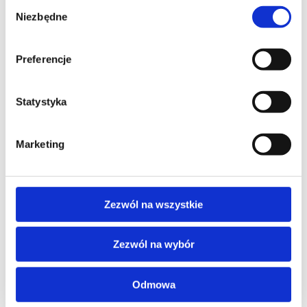
Wybór
Niezbędne
zgody
Preferencje
Statystyka
Marketing
Zezwól na wszystkie
Zezwól na wybór
Calisia KELP miętowy
100% wełna nowozelandzka
Odmowa
Cena:
od
3 424
zł