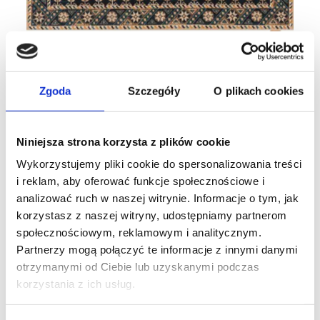
Calisia ASTRID ciemny beż
100% wełna nowozelandzka
Zgoda
Szczegóły
O plikach cookies
Cena:
od
3 424
zł
Kup teraz
Niniejsza strona korzysta z plików cookie
Wykorzystujemy pliki cookie do spersonalizowania treści
i reklam, aby oferować funkcje społecznościowe i
analizować ruch w naszej witrynie. Informacje o tym, jak
korzystasz z naszej witryny, udostępniamy partnerom
społecznościowym, reklamowym i analitycznym.
Partnerzy mogą połączyć te informacje z innymi danymi
otrzymanymi od Ciebie lub uzyskanymi podczas
korzystania z ich usług.