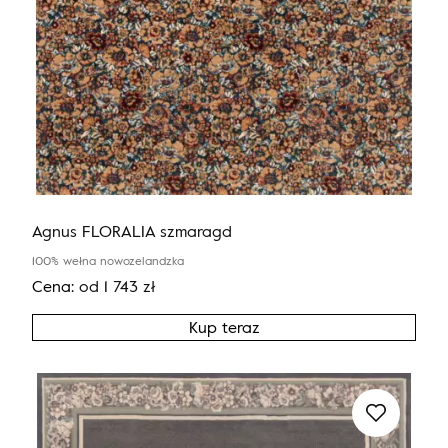
Agnus FLORALIA szmaragd
100% wełna nowozelandzka
Cena:
od
1 743
zł
Kup teraz