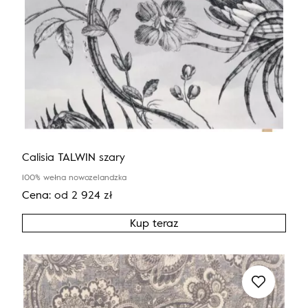
Calisia TALWIN szary
100% wełna nowozelandzka
Cena:
od
2 924
zł
Kup teraz