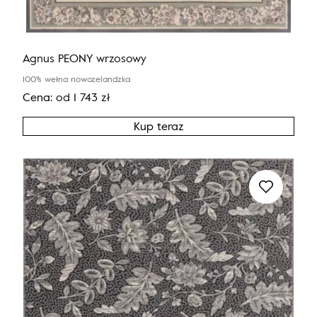
Agnus PEONY wrzosowy
100% wełna nowozelandzka
Cena:
od
1 743
zł
Kup teraz