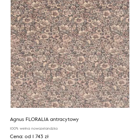
równie unikatowych tkanin i rycin. Archiwum V&A,
które powstało w 1852 roku charakteryzuje się nie
tylko imponującą historią, ale przede wszystkim
ponadczasową estetyką, która nie poddaje się
zmieniającym się trendom.
Agnus FLORALIA antracytowy
100% wełna nowozelandzka
Cena:
od
1 743
zł