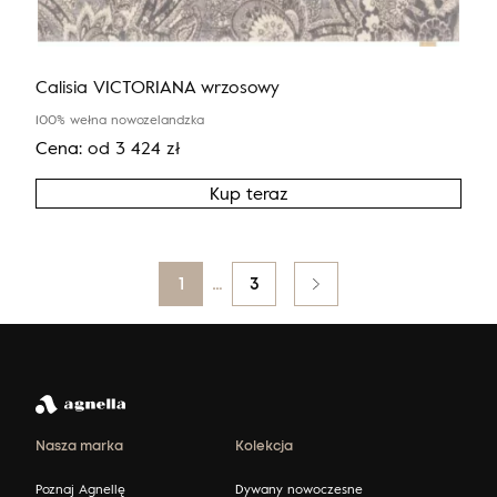
Calisia VICTORIANA wrzosowy
100% wełna nowozelandzka
Cena:
od
3 424
zł
Kup teraz
Posts
1
…
3
pagination
Nasza marka
Kolekcja
Poznaj Agnellę
Dywany nowoczesne