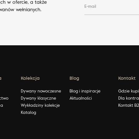
ch w ofercie, a także
E-mail
ywanów wełnianych.
a
Kolekcja
Blog
Kontakt
ę
Dywany nowoczesne
Blog i inspiracje
Gdzie kup
ctwo
Dywany klasyczne
Aktualności
Dla kontr
na
Wykładziny kolekcje
Kontakt B
Katalog