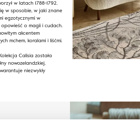
worzył w latach 1788-1792.
ię w sposobie, w jaki znane
ymi egzotycznymi w
 opowieść o magii i cudach.
mowitym akcentem
ch mchem, koralami i liśćmi.
Kolekcja Calisia została
łny nowozelandzkiej.
warantuje niezwykły
lli