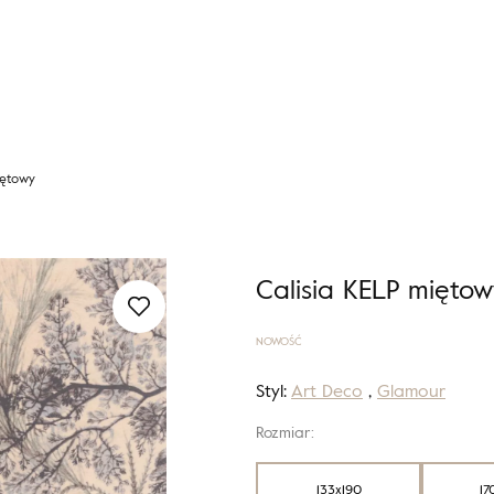
iętowy
Calisia KELP miętow
NOWOŚĆ
Styl:
Art Deco
,
Glamour
Rozmiar:
133x190
17