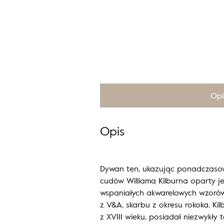
Opi
Opis
Dywan ten, ukazując ponadczaso
cudów Williama Kilburna oparty j
wspaniałych akwarelowych wzorów
z V&A, skarbu z okresu rokoka. Kil
z XVIII wieku, posiadał niezwykły 