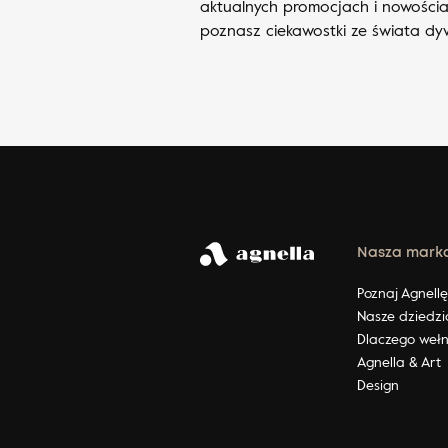
aktualnych promocjach i nowościa
poznasz ciekawostki ze świata d
Nasza mark
Poznaj Agnell
Nasze dziedzi
Dlaczego weł
Agnella & Art
Design