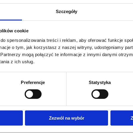
Szczegóły
 plików cookie
do spersonalizowania treści i reklam, aby oferować funkcje sp
ormacje o tym, jak korzystasz z naszej witryny, udostępniamy p
Partnerzy mogą połączyć te informacje z innymi danymi otrzym
nia z ich usług.
Preferencje
Statystyka
Zezwól na wybór
Z