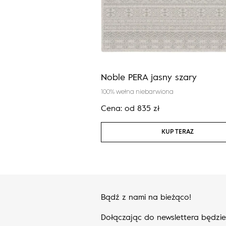
TAN jasny szary
Noble PERA jasny szary
iona
100% wełna niebarwiona
zł
Cena:
od
835
zł
KUP TERAZ
KUP TERAZ
Bądź z nami na bieżąco!
Dołączając do newslettera będzi