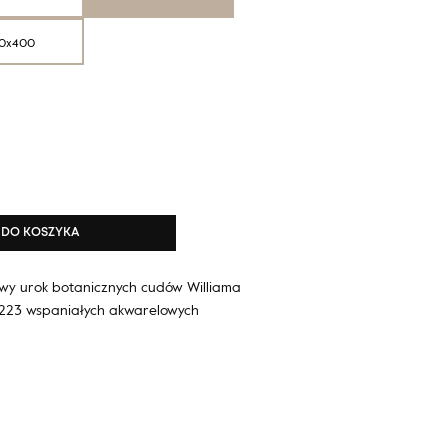
0x400
DO KOSZYKA
wy urok botanicznych cudów Williama
z 223 wspaniałych akwarelowych