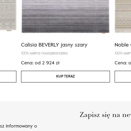
Calisia BEVERLY jasny szary
Noble 
100% wełna nowozelandzka
100% weł
Cena:
od
2 924
zł
Cena:
KUP TERAZ
Zapisz się na ne
esz informowany o