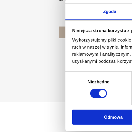
Zgoda
Niniejsza strona korzysta z
POZNAJ PROJEKTANTA
Wykorzystujemy pliki cookie 
ruch w naszej witrynie. Inf
reklamowym i analitycznym. 
uzyskanymi podczas korzysta
Wybór
Niezbędne
zgody
Odmowa