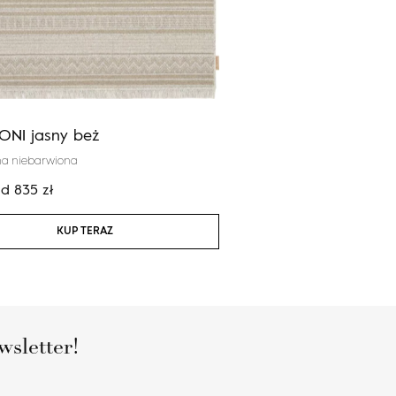
ONI jasny beż
Calisia AIKO wrzosow
na niebarwiona
100% wełna nowozelandzka
od
835
zł
Cena:
od
2 924
zł
KUP TERAZ
KUP TERAZ
wsletter!