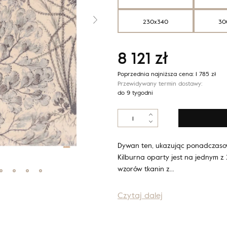
230x340
30
8 121
zł
Poprzednia najniższa cena:
1 785
zł
Przewidywany termin dostawy:
do 9 tygodni
ilość
Calisia
KELP
miętowy
Dywan ten, ukazując ponadczaso
Kilburna oparty jest na jednym 
wzorów tkanin z…
Czytaj dalej