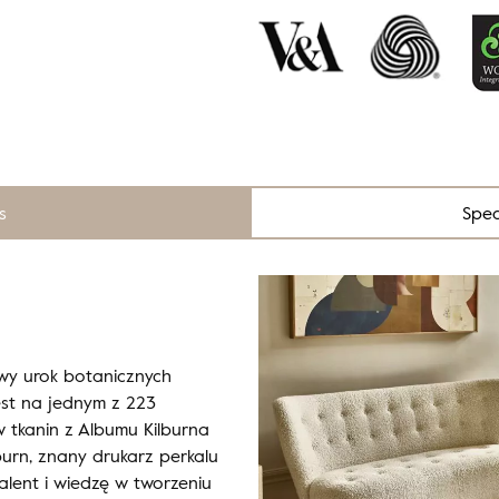
s
Spec
wy urok botanicznych
est na jednym z 223
 tkanin z Albumu Kilburna
burn, znany drukarz perkalu
talent i wiedzę w tworzeniu