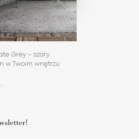
ate Grey – szary
n w Twoim wnętrzu
JE
wsletter!