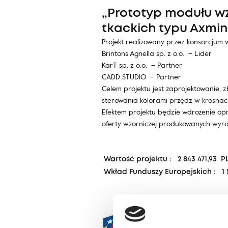
„Prototyp modułu w
tkackich typu Axmin
Projekt realizowany przez konsorcjum w
Brintons Agnella sp. z o.o. – Lider
KarT sp. z o.o. – Partner
CADD STUDIO – Partner
Celem projektu jest zaprojektowanie,
sterowania kolorami przędz w krosnach
Efektem projektu będzie wdrożenie op
oferty wzorniczej produkowanych wyro
Wartość projektu : 2 843 471,93 P
Wkład Funduszy Europejskich : 1 