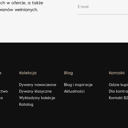
ch w ofercie, a także
E-mail
ywanów wełnianych.
a
Kolekcja
Blog
Kontakt
ę
Dywany nowoczesne
Blog i inspiracje
Gdzie kup
ctwo
Dywany klasyczne
Aktualności
Dla kontr
na
Wykładziny kolekcje
Kontakt B
Katalog