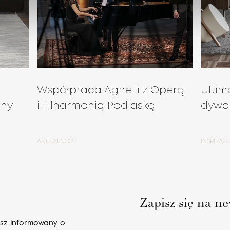
Współpraca Agnelli z Operą
Ultim
lny
i Filharmonią Podlaską
dywa
AKTUALNOŚCI
INSPIRAC
Zapisz się na ne
esz informowany o