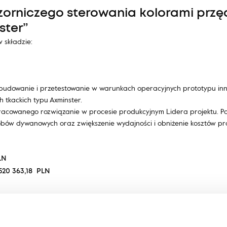
zorniczego sterowania kolorami przę
ster”
 składzie:
 zbudowanie i przetestowanie w warunkach operacyjnych prototypu i
 tkackich typu Axminster.
racowanego rozwiązanie w procesie produkcyjnym Lidera projektu. Po
bów dywanowych oraz zwiększenie wydajności i obniżenie kosztów pro
LN
520 363,18 PLN