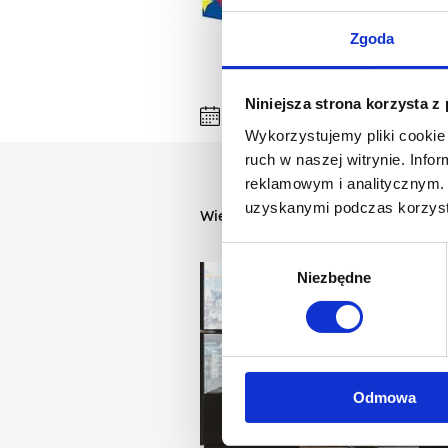
Zgoda
Niniejsza strona korzysta z
2 paź 2018
Agnella
Wykorzystujemy pliki cookie 
ruch w naszej witrynie. Inf
reklamowym i analitycznym. 
uzyskanymi podczas korzysta
Więcej z naszego bloga
Wybór
Niezbędne
zgody
Odmowa