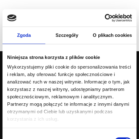
Utwórz konto
Nie pamiętasz hasła?
Zgoda
Szczegóły
O plikach cookies
ZALOGUJ SIĘ
Niniejsza strona korzysta z plików cookie
Wykorzystujemy pliki cookie do spersonalizowania treści
i reklam, aby oferować funkcje społecznościowe i
analizować ruch w naszej witrynie. Informacje o tym, jak
Nasza marka
Kolekcja
korzystasz z naszej witryny, udostępniamy partnerom
społecznościowym, reklamowym i analitycznym.
Poznaj Agnellę
Dywany nowoczesne
Nasze dziedzictwo
Dywany klasyczne
Partnerzy mogą połączyć te informacje z innymi danymi
Dlaczego wełna
Wykładziny kolekcje
otrzymanymi od Ciebie lub uzyskanymi podczas
Agnella & Art
Katalog
korzystania z ich usług.
Design
Wybór