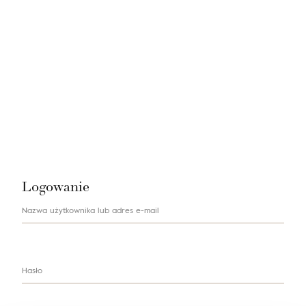
Nie masz produktów w ulubionych
Nie masz produktów w koszyku
Logowanie
Nazwa użytkownika lub adres e-mail
Hasło