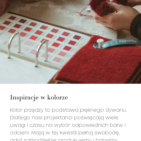
Inspiracje w kolorze
Kolor przędzy to podstawa pięknego dywanu.
Dlatego nasi projektanci poświęcają wiele
uwagi i czasu na wybór odpowiednich barw i
odcieni. Mają w tej kwestii pełną swobodę,
gdyż samodzielnie produkujemy i barwimy