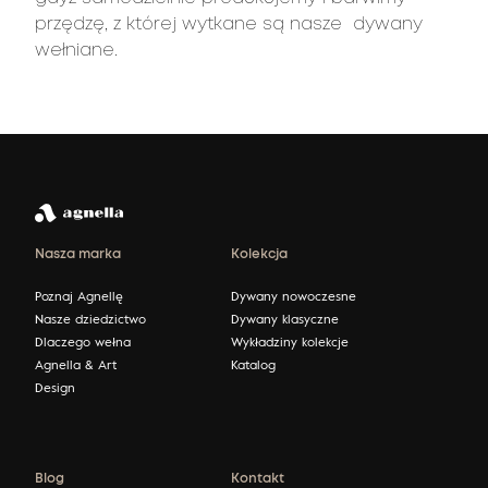
przędzę, z której wytkane są nasze dywany
wełniane.
Nasza marka
Kolekcja
Poznaj Agnellę
Dywany nowoczesne
Nasze dziedzictwo
Dywany klasyczne
Dlaczego wełna
Wykładziny kolekcje
Agnella & Art
Katalog
Design
Blog
Kontakt