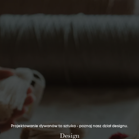
Nie masz produktów w ulubionych
Nie masz produktów w koszyku
Projektowanie dywanów to sztuka - poznaj nasz dział designu.
Design