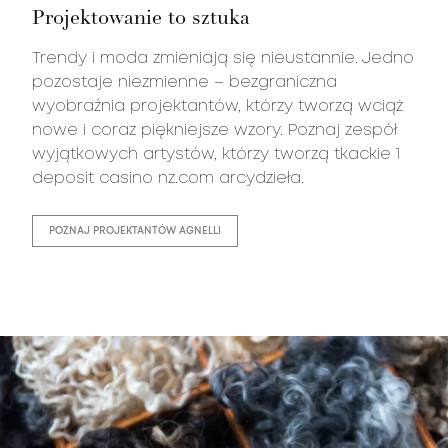
Projektowanie to sztuka
Trendy i moda zmieniają się nieustannie. Jedno
pozostaje niezmienne – bezgraniczna
wyobraźnia projektantów, którzy tworzą wciąż
nowe i coraz piękniejsze wzory. Poznaj zespół
wyjątkowych artystów, którzy tworzą tkackie
1
deposit casino nz.com
arcydzieła.
POZNAJ PROJEKTANTÓW AGNELLI