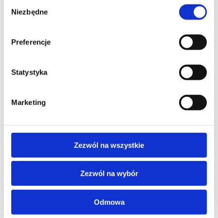
Wybór
Niezbędne
zgody
Preferencje
Statystyka
Marketing
Zezwól na wszystkie
Zezwól na wybór
Calisia M GRID PRIME szary
100% wełna
Odmowa
Cena:
od
2 924
zł