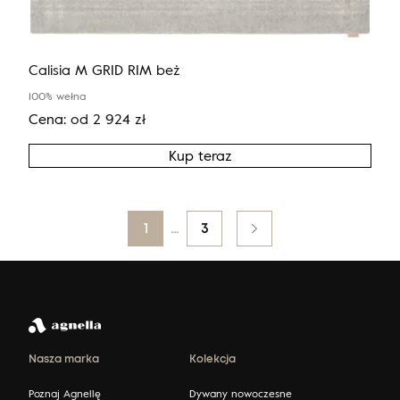
Calisia M GRID RIM beż
100% wełna
Cena:
od
2 924
zł
Kup teraz
Posts
1
…
3
pagination
Nasza marka
Kolekcja
Poznaj Agnellę
Dywany nowoczesne