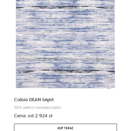
Calisia DEAN błękit
Agn
100% wełna nowozelandzka
100%
Cena:
od
2 924
zł
Cen
KUP TERAZ