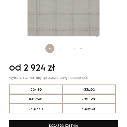
od
2 924
zł
Wybierz rozmiar, aby sprawdzić cenę i dostępność
120x180
133x190
160x240
200x300
240x340
300x400
DODAJ DO KOSZYKA