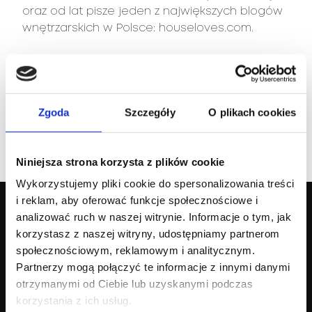
oraz od lat pisze jeden z największych blogów
wnętrzarskich w Polsce: houseloves.com.
Karolina przekazuje swoją wiedzę pisząc wiele
artykułów i szczegółowych tutoriali DIY, oraz
pokazuje, jak łączyć funkcjonalność z pięknem.
Zgoda
Szczegóły
O plikach cookies
Wnętrza HOUSE LOVES wyróżniają się
funkcjonalnością, elegancją, symetrią,
spójnością i unikatowością – stylem FESSU,
Niniejsza strona korzysta z plików cookie
który jest rozpoznawalny w jej projektach.
Wykorzystujemy pliki cookie do spersonalizowania treści
i reklam, aby oferować funkcje społecznościowe i
analizować ruch w naszej witrynie. Informacje o tym, jak
korzystasz z naszej witryny, udostępniamy partnerom
społecznościowym, reklamowym i analitycznym.
Nasza marka
Kolekcja
Partnerzy mogą połączyć te informacje z innymi danymi
otrzymanymi od Ciebie lub uzyskanymi podczas
Poznaj Agnellę
Dywany nowoczesne
Nasze dziedzictwo
Dywany klasyczne
korzystania z ich usług.