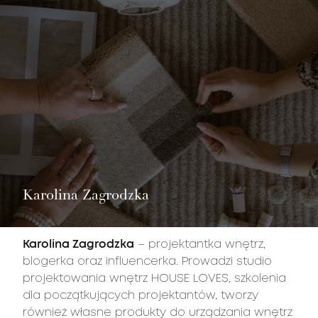
Nie masz produktów w ulubionych
Nie masz produktów w koszyku
Karolina Zagrodzka
Karolina Zagrodzka
– projektantka wnętrz,
blogerka oraz influencerka. Prowadzi studio
projektowania wnętrz HOUSE LOVES, szkolenia
dla początkujących projektantów, tworzy
również własne produkty do urządzania wnętrz