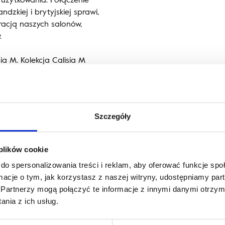
zkiej i brytyjskiej sprawi,
racją naszych salonów,
.
ia M. Kolekcja Calisia M
m gwarantującym wyjątkowy
tkana z wysokogatunkowej
Szczegóły
 plików cookie
do spersonalizowania treści i reklam, aby oferować funkcje sp
ormacje o tym, jak korzystasz z naszej witryny, udostępniamy p
Partnerzy mogą połączyć te informacje z innymi danymi otrzym
nia z ich usług.
a wnętrz, blogerka oraz