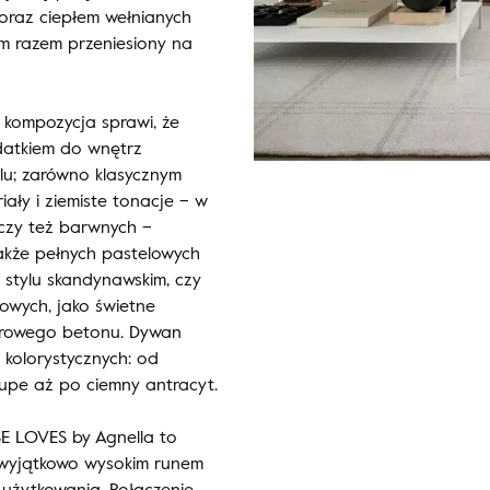
oraz ciepłem wełnianych
ym razem przeniesiony na
 kompozycja sprawi, że
datkiem do wnętrz
lu; zarówno klasycznym
ały i ziemiste tonacje – w
czy też barwnych –
akże pełnych pastelowych
 stylu skandynawskim, czy
towych, jako świetne
surowego betonu. Dywan
 kolorystycznych: od
aupe aż po ciemny antracyt.
E LOVES by Agnella to
ę wyjątkowo wysokim runem
użytkowania. Połączenie