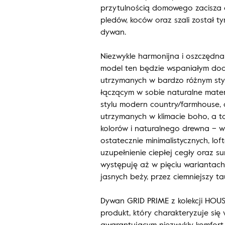
przytulnością domowego zacisza 
pledów, koców oraz szali został t
dywan.
Niezwykle harmonijna i oszczędna
model ten będzie wspaniałym do
utrzymanych w bardzo różnym sty
łączącym w sobie naturalne materi
stylu modern country/farmhouse, 
utrzymanych w klimacie boho, a t
kolorów i naturalnego drewna – w
ostatecznie minimalistycznych, lof
uzupełnienie ciepłej cegły oraz 
występuję aż w pięciu wariantach
jasnych beży, przez ciemniejszy t
Dywan GRID PRIME z kolekcji HOUS
produkt, który charakteryzuje si
gwarantującym niezwykły komfort 