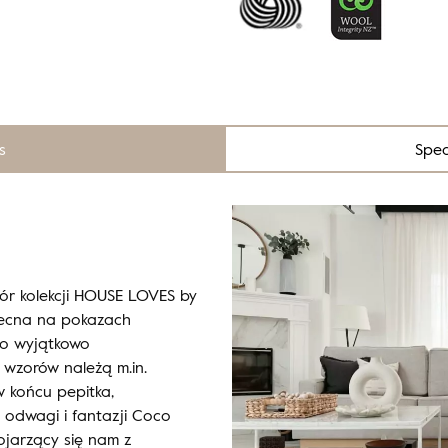
s
Spec
ór kolekcji HOUSE LOVES by
becna na pokazach
do wyjątkowo
wzorów należą m.in.
w końcu pepitka,
 odwagi i fantazji Coco
ojarzący się nam z