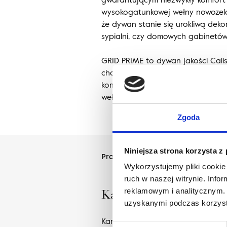
wysokogatunkowej wełny nowozeland
że dywan stanie się urokliwą deko
sypialni, czy domowych gabinetów
GRID PRIME to dywan jakości Calis
charakteryzuje się wysokim rune
komfort użytkowania. Została wy
wełny.
Zgoda
Niniejsza strona korzysta z
Projektant
Wykorzystujemy pliki cookie 
ruch w naszej witrynie. Inf
reklamowym i analitycznym. 
Karolina Zagrodzka
uzyskanymi podczas korzysta
Karolina Zagrodzka – projektantk
Wybór