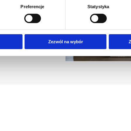
ojektowania wnętrz HOUSE
Preferencje
Statystyka
ych projektantów, tworzy
zania wnętrz oraz od lat
 wnętrzarskich w Polsce:
Zezwól na wybór
Z