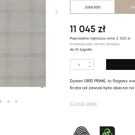
200x300
24
11 045
zł
Poprzednia najniższa cena:
2 320
zł
Przewidywany termin dostawy:
do 10 tygodni
ilość
Calisia
M
GRID
Dywan GRID PRIME, to flagowy wzó
PRIME
Krata od zawsze była obecna na
piaskowy
Czytaj dalej