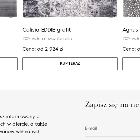
Calisia EDDIE grafit
Agnus
100% wełna nowozelandzka
100% weł
Cena:
od
2 924
zł
Cena:
KUP TERAZ
Zapisz się na ne
esz informowany o
ch w ofercie, a także
E-mail
ywanów wełnianych.