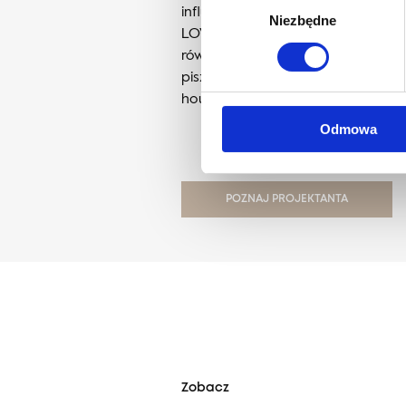
influencerka. Prowadzi studio pr
Niezbędne
zgody
LOVES, szkolenia dla początkując
również własne produkty do urząd
pisze jeden z największych blogów
houseloves.com.
Odmowa
POZNAJ PROJEKTANTA
Zobacz