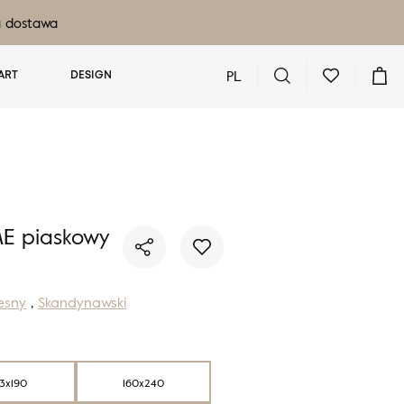
a dostawa
PL
ART
DESIGN
Nie masz produktów w ulubionych
Nie masz produktów w koszyku
ME piaskowy
esny
,
Skandynawski
33x190
160x240