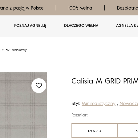
ane z pasją w Polsce
100% wełna
Bezpłatn
POZNAJ AGNELLĘ
DLACZEGO WEŁNA
AGNELLA & 
 PRIME piaskowy
Calisia M GRID PRI
Styl:
Minimalistyczny
,
Nowocz
Rozmiar:
120x180
1