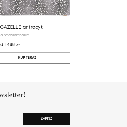
 GAZELLE antracyt
Calisia EDDIE błękit
na nowozelandzka
100% wełna nowozelandzka
od
1 488
zł
Cena:
od
2 924
zł
KUP TERAZ
KUP TERAZ
wsletter!
ZAPISZ