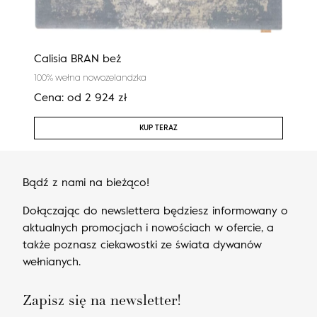
Calisia BRAN beż
Cali
100% wełna nowozelandzka
100%
Cena:
od
2 924
zł
Cen
KUP TERAZ
Bądź z nami na bieżąco!
Dołączając do newslettera będziesz informowany o
aktualnych promocjach i nowościach w ofercie, a
także poznasz ciekawostki ze świata dywanów
wełnianych.
Zapisz się na newsletter!