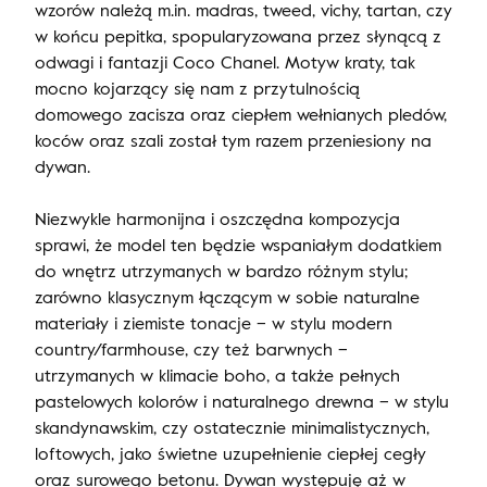
wzorów należą m.in. madras, tweed, vichy, tartan, czy
w końcu pepitka, spopularyzowana przez słynącą z
odwagi i fantazji Coco Chanel. Motyw kraty, tak
mocno kojarzący się nam z przytulnością
domowego zacisza oraz ciepłem wełnianych pledów,
koców oraz szali został tym razem przeniesiony na
dywan.
Niezwykle harmonijna i oszczędna kompozycja
sprawi, że model ten będzie wspaniałym dodatkiem
do wnętrz utrzymanych w bardzo różnym stylu;
zarówno klasycznym łączącym w sobie naturalne
materiały i ziemiste tonacje – w stylu modern
country/farmhouse, czy też barwnych –
utrzymanych w klimacie boho, a także pełnych
pastelowych kolorów i naturalnego drewna – w stylu
skandynawskim, czy ostatecznie minimalistycznych,
loftowych, jako świetne uzupełnienie ciepłej cegły
oraz surowego betonu. Dywan występuję aż w