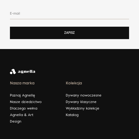
E-mail
ZAPISZ
Nasza marka
Kolekcja
Poznaj Agnellę
Dywany nowoczesne
Nasze dziedzictwo
Dywany klasyczne
Dlaczego wełna
Wykładziny kolekcje
Agnella & Art
Katalog
Design