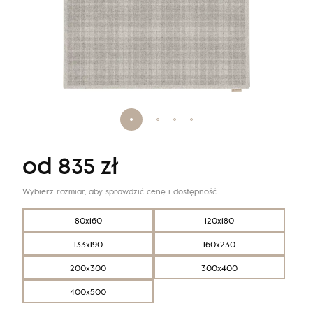
od
835
zł
Wybierz rozmiar, aby sprawdzić cenę i dostępność
80x160
120x180
133x190
160x230
200x300
300x400
400x500