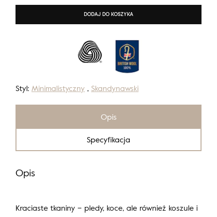
DODAJ DO KOSZYKA
Styl:
Minimalistyczny
,
Skandynawski
Opis
Specyfikacja
Opis
Kraciaste tkaniny – pledy, koce, ale również koszule i