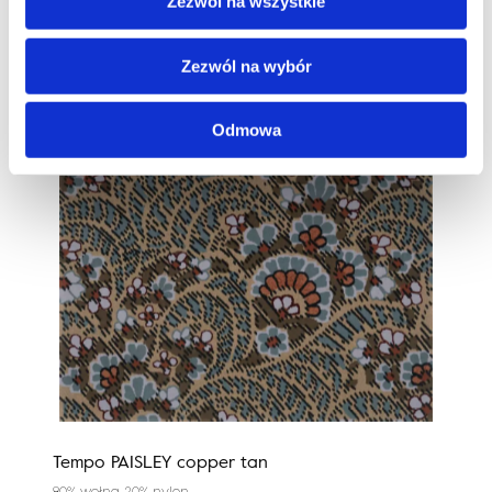
Zezwól na wszystkie
Zezwól na wybór
Odmowa
Tempo PAISLEY copper tan
Nobl