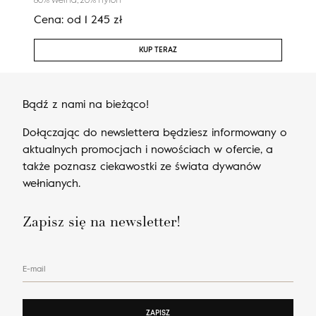
80% wełna, 20% nylon
100%
Cena:
od
1 245
zł
Cen
KUP TERAZ
Bądź z nami na bieżąco!
Dołączając do newslettera będziesz informowany o
aktualnych promocjach i nowościach w ofercie, a
także poznasz ciekawostki ze świata dywanów
wełnianych.
Zapisz się na newsletter!
E-mail
ZAPISZ