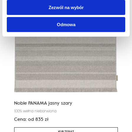
Zezwól na wybór
Odmowa
Noble PANAMA jasny szary
Agnu
100% wełna niebarwiona
100%
Cena:
od
835
zł
Cen