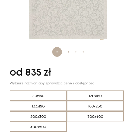
od
835
zł
Wybierz rozmiar, aby sprawdzić cenę i dostępność
80x160
120x180
133x190
160x230
200x300
300x400
400x500