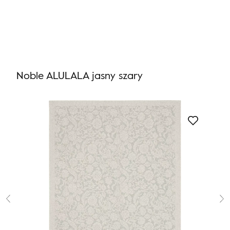
Nie masz produktów w ulubionych
Nie masz produktów w koszyku
Noble ALULALA jasny szary