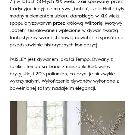
71) w latach 50-tych XIX wieku. Zainspirowany przez
tradycyjne indyjskie motywy „boteh”, szale Haite były
modnym elementem ubioru damskiego w XIX wieku,
spopularyzowanym przez królową Wiktorię. Motywy
„boteh” zeskalowane i wplecione w dywan tworzą
fantastyczny wzór i stanowią nowatorski sposób na
przedstawienie historycznych kompozycji.
PAISLEY jest dywanem jakości Tempo. Dywany z
kolekcji Tempo są tkane z mieszanki 80% wełny
brytyjskiej i 20% poliamidu, co czyni je niezwykle
wytrzymałymi. Wykończenie dywanów wykonane z
bawełnianej taśmy nadaje im elegancji.