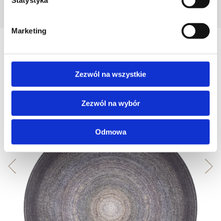
Statystyka
POZNAJ PROJEKTANTA
Marketing
Zobacz
Podobne produkty
Zezwól na wszystkie
Zezwól na wybór
Odmowa