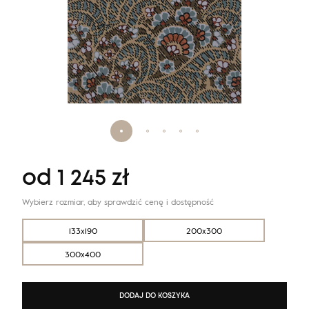
od
1 245
zł
Wybierz rozmiar, aby sprawdzić cenę i dostępność
133x190
200x300
300x400
DODAJ DO KOSZYKA