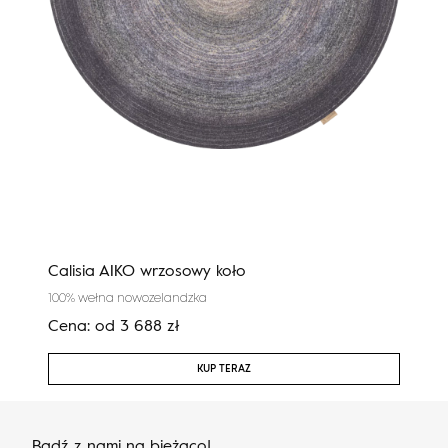
Calisia AIKO wrzosowy koło
Cali
100% wełna nowozelandzka
100%
Cena:
od
3 688
zł
Cen
KUP TERAZ
Bądź z nami na bieżąco!