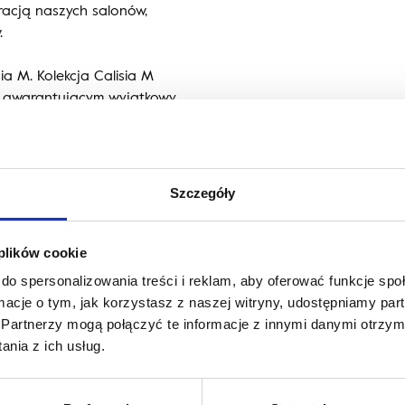
racją naszych salonów,
.
ia M. Kolekcja Calisia M
m gwarantującym wyjątkowy
tkana z wysokogatunkowej
Szczegóły
 plików cookie
do spersonalizowania treści i reklam, aby oferować funkcje sp
ormacje o tym, jak korzystasz z naszej witryny, udostępniamy p
Partnerzy mogą połączyć te informacje z innymi danymi otrzym
nia z ich usług.
a wnętrz, blogerka oraz
ojektowania wnętrz HOUSE