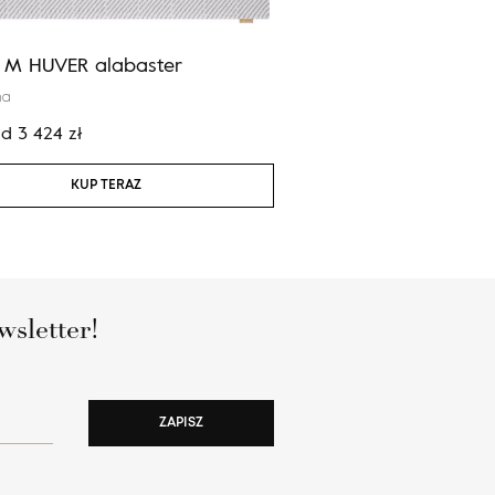
a M HUVER alabaster
Calisia M ELIDU popie
na
100% wełna
od
3 424
zł
Cena:
od
2 924
zł
KUP TERAZ
KUP TERAZ
wsletter!
ZAPISZ