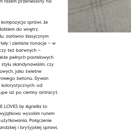
ym razem przeniesiony na
 kompozycja sprawi, że
datkiem do wnętrz
lu; zarówno klasycznym
ały i ziemiste tonacje – w
czy też barwnych –
akże pełnych pastelowych
 stylu skandynawskim, czy
towych, jako świetne
surowego betonu. Dywan
 kolorystycznych: od
aupe aż po ciemny antracyt.
E LOVES by Agnella to
ę wyjątkowo wysokim runem
użytkowania. Połączenie
zkiej i brytyjskiej sprawi,