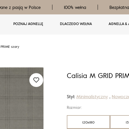
ane z pasją w Polsce
100% wełna
Bezpłatn
POZNAJ AGNELLĘ
DLACZEGO WEŁNA
AGNELLA & 
 PRIME szary
Calisia M GRID PRI
Styl:
Minimalistyczny
,
Nowocz
Rozmiar:
120x180
1