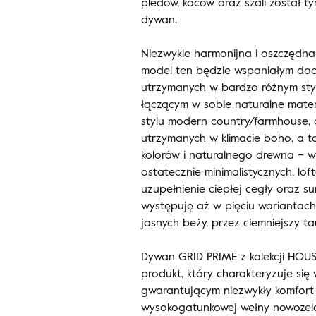
pledów, koców oraz szali został t
dywan.
Niezwykle harmonijna i oszczędna
model ten będzie wspaniałym do
utrzymanych w bardzo różnym sty
łączącym w sobie naturalne materi
stylu modern country/farmhouse, 
utrzymanych w klimacie boho, a t
kolorów i naturalnego drewna – w
ostatecznie minimalistycznych, lof
uzupełnienie ciepłej cegły oraz 
występuję aż w pięciu wariantach
jasnych beży, przez ciemniejszy t
Dywan GRID PRIME z kolekcji HOUS
produkt, który charakteryzuje si
gwarantującym niezwykły komfort 
wysokogatunkowej wełny nowozeland