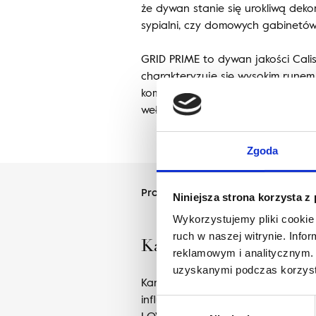
że dywan stanie się urokliwą deko
sypialni, czy domowych gabinetów
GRID PRIME to dywan jakości Calis
charakteryzuje się wysokim rune
komfort użytkowania. Została wy
wełny.
Zgoda
Projektant
Niniejsza strona korzysta z
Wykorzystujemy pliki cookie 
ruch w naszej witrynie. Inf
Karolina Zagrodzka
reklamowym i analitycznym. 
uzyskanymi podczas korzysta
Karolina Zagrodzka – projektantk
influencerka. Prowadzi studio pr
Wybór