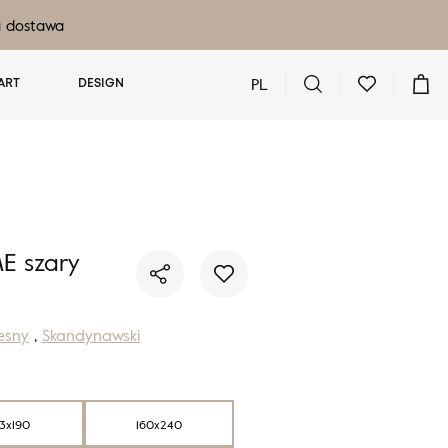
a dostawa
PL
ART
DESIGN
Nie masz produktów w ulubionych
Nie masz produktów w koszyku
ME szary
esny
,
Skandynawski
33x190
160x240