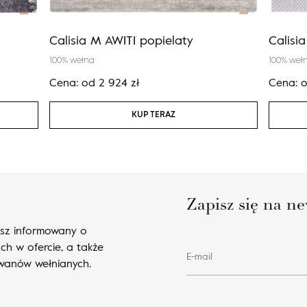
Calisia M AWITI popielaty
Calisi
100% wełna
100% weł
Cena:
od
2 924
zł
Cena:
KUP TERAZ
Zapisz się na ne
esz informowany o
ch w ofercie, a także
E-mail
ywanów wełnianych.