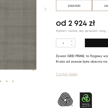
200x300
24
od
2 924
zł
Wybierz rozmiar, aby sprawdzić cenę i
ilość
Calisia
M
GRID
Dywan GRID PRIME, to flagowy wzó
PRIME
Krata od zawsze była obecna na
szary
Czytaj dalej