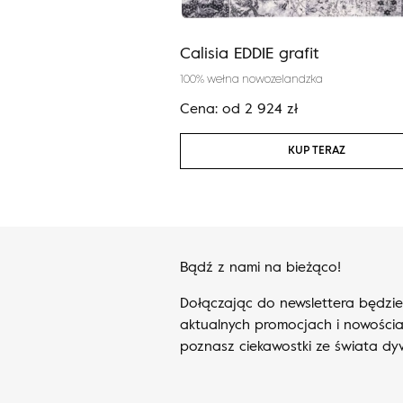
ny szary
Calisia EDDIE grafit
iona
100% wełna nowozelandzka
Cena:
od
2 924
zł
KUP TERAZ
KUP TERAZ
Bądź z nami na bieżąco!
Dołączając do newslettera będzi
aktualnych promocjach i nowościa
poznasz ciekawostki ze świata d