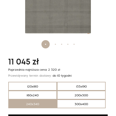
11 045
zł
Poprzednia najniższa cena:
2 320
zł
Przewidywany termin dostawy:
do 10 tygodni
120x180
133x190
160x240
200x300
240x340
300x400