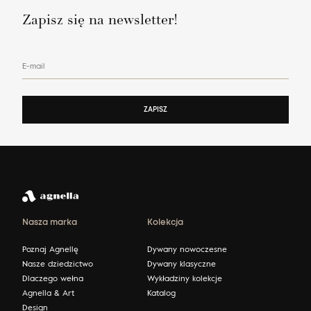
Zapisz się na newsletter!
E-mail
ZAPISZ
Nasza marka
Kolekcja
Poznaj Agnellę
Dywany nowoczesne
Nasze dziedzictwo
Dywany klasyczne
Dlaczego wełna
Wykładziny kolekcje
Agnella & Art
Katalog
Design