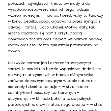
pokazach największych kreatorów mody, a do
wyjątkowo rozpowszechnionych tego rodzaju
wzorów należą m.in. madras, tweed, vichy, tartan, czy
w końcu pepitka, spopularyzowana przez słynącą z
odwagi i fantazji Coco Chanel. Motyw kraty, tak
mocno kojarzący się nam z przytulnością
domowego zacisza oraz ciepłem wełnianych pledów,
koców oraz szali został tym razem przeniesiony na
dywan.
Niezwykle harmonijna i oszczędna kompozycja
sprawi, że model ten będzie wspaniałym dodatkiem
do wnętrz utrzymanych w bardzo różnym stylu;
zarówno klasycznym łączącym w sobie naturalne
materiały i ziemiste tonacje – w stylu modern
country/farmhouse, czy też barwnych –
utrzymanych w klimacie boho, a także pełnych
pastelowych kolorów i naturalnego drewna – w stylu
skandynawskim, czy ostatecznie minimalistycznych,