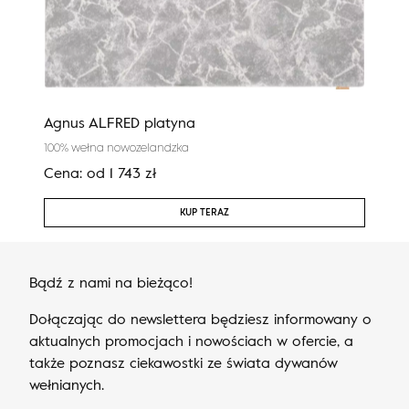
Agnus ALFRED platyna
Agn
100% wełna nowozelandzka
100%
Cena:
od
1 743
zł
Cen
KUP TERAZ
Bądź z nami na bieżąco!
Dołączając do newslettera będziesz informowany o
aktualnych promocjach i nowościach w ofercie, a
także poznasz ciekawostki ze świata dywanów
wełnianych.