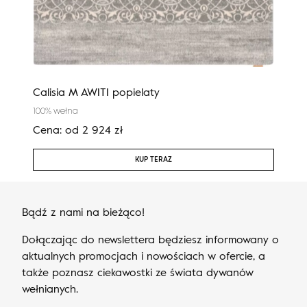
Calisia M AWITI popielaty
Cali
100% wełna
100%
Cena:
od
2 924
zł
Cen
KUP TERAZ
Bądź z nami na bieżąco!
Dołączając do newslettera będziesz informowany o
aktualnych promocjach i nowościach w ofercie, a
także poznasz ciekawostki ze świata dywanów
wełnianych.