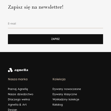
Zapisz się na newsletter!
E-mail
ZAPISZ
Nasza marka
Kolekcja
Poznaj Agnellę
Dywany nowoczesne
Nasze dziedzictwo
Dywany klasyczne
Dlaczego wełna
Wykładziny kolekcje
Agnella & Art
Katalog
Design