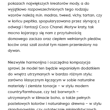
pokazach największych kreatorów mody, a do
wyjątkowo rozpowszechnionych tego rodzaju
wzorów należą m.in. madras, tweed, vichy, tartan, czy
w końcu pepitka, spopularyzowana przez słynącą z
odwagi i fantazji Coco Chanel. Motyw kraty, tak
mocno kojarzący się nam z przytulnością
domowego zacisza oraz ciepłem wełnianych pledów,
koców oraz szali został tym razem przeniesiony na
dywan.
Niezwykle harmonijna i oszczędna kompozycja
sprawi, że model ten będzie wspaniałym dodatkiem
do wnętrz utrzymanych w bardzo różnym stylu;
zarówno klasycznym łączącym w sobie naturalne
materiały i ziemiste tonacje – w stylu modern
country/farmhouse, czy też barwnych –
utrzymanych w klimacie boho, a także pełnych
pastelowych kolorów i naturalnego drewna – w stylu
skandynawskim, czy ostatecznie minimalistycznych,