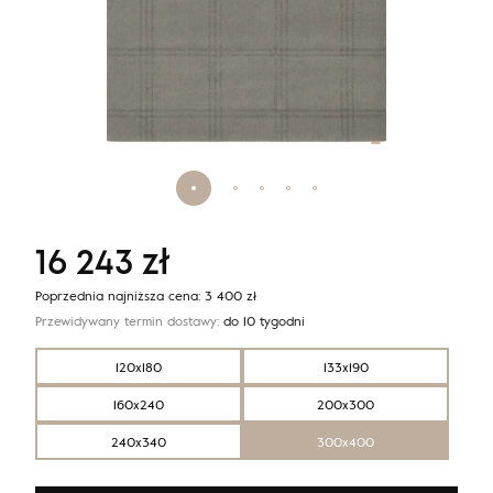
16 243
zł
Poprzednia najniższa cena:
3 400
zł
Przewidywany termin dostawy:
do 10 tygodni
120x180
133x190
160x240
200x300
240x340
300x400