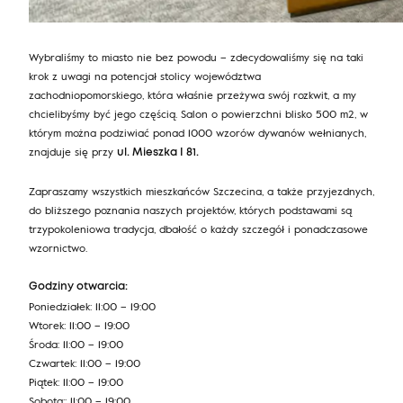
Studium pravidel kasinových her prostřednictvím knih
Wybraliśmy to miasto nie bez powodu – zdecydowaliśmy się na taki
nabízí strukturovaný a komplexní přístup ke zvládnutí
krok z uwagi na potencjał stolicy województwa
různých herních technik, strategií a etikety. Knihy se
zachodniopomorskiego, która właśnie przeżywa swój rozkwit, a my
často zabývají složitostí her
https://www.kempy-
chcielibyśmy być jego częścią. Salon o powierzchni blisko 500 m2, w
chaty.cz/turistika/uceni-se-pravidlum-kasinovych-her-
którym można podziwiać ponad 1000 wzorów dywanów wełnianych,
prostrednictvim-e-knih
, jako je poker, blackjack a
znajduje się przy
ruleta, a poskytují čtenářům hlubší porozumění a
ul. Mieszka I 81.
výhodu oproti příležitostným hráčům. Toto
metodické učení lze přirovnat k vynikajícímu
Zapraszamy wszystkich mieszkańców Szczecina, a także przyjezdnych,
řemeslnému zpracování prvotřídních vlněných
do bliższego poznania naszych projektów, których podstawami są
koberců Agnella, kde každý kus odráží směs tradice a
trzypokoleniowa tradycja, dbałość o każdy szczegół i ponadczasowe
inovace. Stejně jako zvládnutí kasinových her
wzornictwo.
vyžaduje odhodlání a znalosti, řemeslníci společnosti
Agnella pečlivě kombinují moderní a klasické vzory a
Godziny otwarcia:
vytvářejí originální a vysoce kvalitní koberce, které
Poniedziałek: 11:00 – 19:00
uspokojí různé estetické preference. Škála vzorů,
Wtorek: 11:00 – 19:00
která zahrnuje moderní i tradiční styly, odráží různé
strategie a nuance přítomné v různých kasinových
Środa: 11:00 – 19:00
hrách. Každý koberec svým jedinečným vzorem a
Czwartek: 11:00 – 19:00
kvalitou vypráví příběh podobný fascinujícím
Piątek: 11:00 – 19:00
příběhům, které lze nalézt v kasinové literatuře.
Sobota:: 11:00 – 19:00