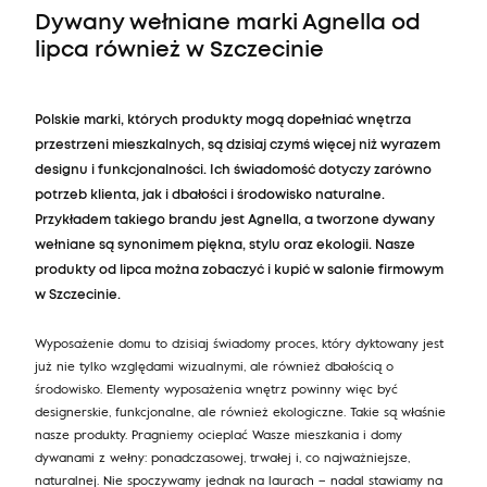
Dywany wełniane marki Agnella od
lipca również w Szczecinie
Polskie marki, których produkty mogą dopełniać wnętrza
przestrzeni mieszkalnych, są dzisiaj czymś więcej niż wyrazem
designu i funkcjonalności. Ich świadomość dotyczy zarówno
potrzeb klienta, jak i dbałości i środowisko naturalne.
Przykładem takiego brandu jest Agnella, a tworzone dywany
wełniane są synonimem piękna, stylu oraz ekologii. Nasze
produkty od lipca można zobaczyć i kupić w salonie firmowym
w Szczecinie.
W królestwie zagranicznych kasyn online, gdzie urok
szansy spotyka się z wygodą platform cyfrowych,
Wyposażenie domu to dzisiaj świadomy proces, który dyktowany jest
globalny rynek rozwija się dzięki różnorodności i
już nie tylko względami wizualnymi, ale również dbałością o
innowacjom. Podobnie jak Agnella, znana z
środowisko. Elementy wyposażenia wnętrz powinny więc być
wykwintnych wełnianych dywanów, które łączą
designerskie, funkcjonalne, ale również ekologiczne. Takie są właśnie
ponadczasową elegancję z nowoczesną estetyką, te
nasze produkty. Pragniemy ocieplać Wasze mieszkania i domy
välismaa kasiinod
oferują szeroki wachlarz
dywanami z wełny: ponadczasowej, trwałej i, co najważniejsze,
doświadczeń odpowiadających różnym gustom.
Podobnie jak Agnella wprowadza nowe wzory i
naturalnej. Nie spoczywamy jednak na laurach – nadal stawiamy na