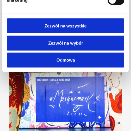
Marketing
Trendy wśród dywanów na rok 2026 –
naturalność, faktura i ponadczasowy design
Zezwól na wszystkie
AKTUALNOŚCI
Zezwól na wybór
Odmowa