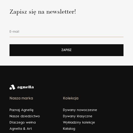
Zapisz się na newsletter!
E-mail
ZAPISZ
Nasza marka
Kolekcja
Poznaj Agnellę
Dywany nowoczesne
Nasze dziedzictwo
Dywany klasyczne
Dlaczego wełna
Wykładziny kolekcje
Agnella & Art
Katalog