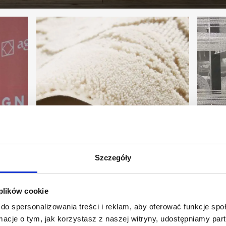
Szczegóły
 plików cookie
ec
Kolekcja „Naturalne
Dofin
do spersonalizowania treści i reklam, aby oferować funkcje sp
Połączenie” nagrodzona
Unii 
ormacje o tym, jak korzystasz z naszej witryny, udostępniamy p