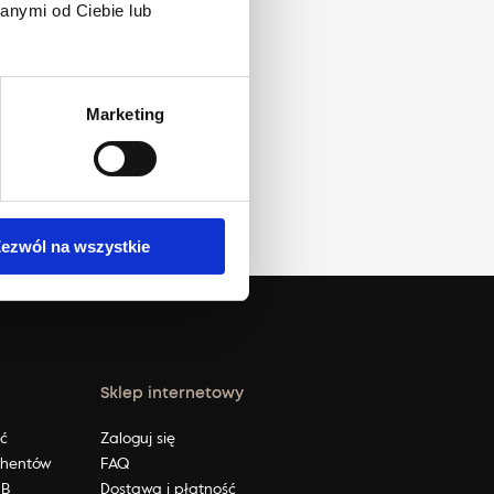
anymi od Ciebie lub
LNOŚCI
Marketing
ezwól na wszystkie
Sklep internetowy
ić
Zaloguj się
ahentów
FAQ
2B
Dostawa i płatność