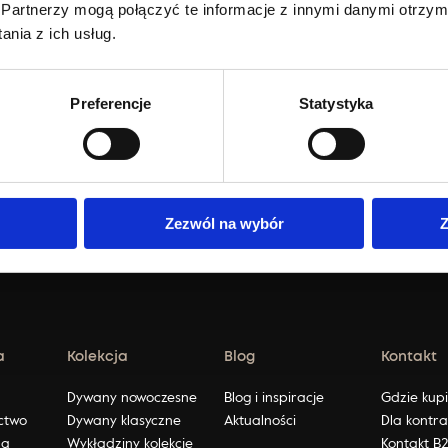
Partnerzy mogą połączyć te informacje z innymi danymi otrzym
AKTUALNOŚCI
AKTUA
nia z ich usług.
Preferencje
Statystyka
osts
pagination
Poprzedni
1
3
4
…
Zezwól na wybór
Z
a
Kolekcja
Blog
Kontakt
ę
Dywany nowoczesne
Blog i inspiracje
Gdzie kup
ctwo
Dywany klasyczne
Aktualności
Dla kontr
na
Wykładziny kolekcje
Kontakt B