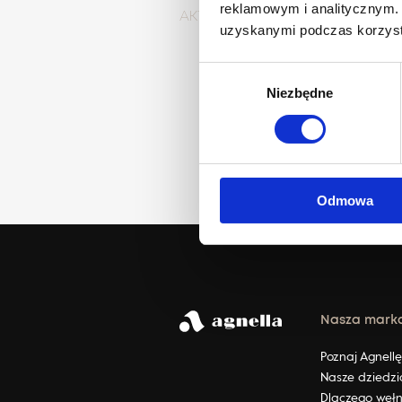
reklamowym i analitycznym. 
AKTUALNOŚCI
uzyskanymi podczas korzysta
Wybór
Niezbędne
zgody
P
Odmowa
Nasza mark
Poznaj Agnell
Nasze dziedzi
Dlaczego weł