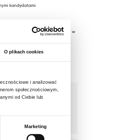
anymi kandydatami
(dla wybranych stanowisk)
stkich kandydatów biorących udział w
ndydatów
O plikach cookies
ołecznościowe i analizować
artnerom społecznościowym,
anymi od Ciebie lub
WIĘCEJ
Marketing