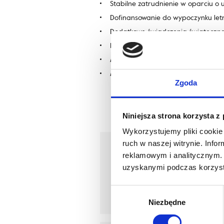
Stabilne zatrudnienie w oparciu o
Dofinansowanie do wypoczynku letn
Dodatkowe świadczenia świąteczne
Bezpłatny kurs j. angielskiego,
Możliwość rozwoju i podnoszenia kwal
Merytoryczne wsparcie w procesie 
Zgoda
Niniejsza strona korzysta z
Wykorzystujemy pliki cookie 
ruch w naszej witrynie. Inf
Asystentka Zarządu Brinton
reklamowym i analitycznym. 
uzyskanymi podczas korzysta
Białystok, podlaskie
Wybór
Niezbędne
zgody