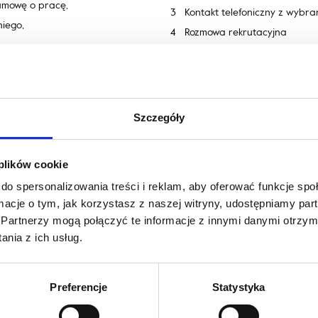
 umowę o pracę,
Kontakt telefoniczny z wybr
iego,
Rozmowa rekrutacyjna
,
Druga rozmowa rekrutacyjna 
Informacja zwrotna dla wszy
ifikacji,
rozmowie rekrutacyjnej
adaptacji.
Zatrudnienie wybranych ka
Szczegóły
 plików cookie
do spersonalizowania treści i reklam, aby oferować funkcje sp
ormacje o tym, jak korzystasz z naszej witryny, udostępniamy p
s Agnella Spółka z o.o.
Partnerzy mogą połączyć te informacje z innymi danymi otrzym
nia z ich usług.
Preferencje
Statystyka