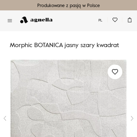
Produkowane z pasją w Polsce
PL
Nie masz produktów w ulubionych
Nie masz produktów w koszyku
Morphic BOTANICA jasny szary kwadrat