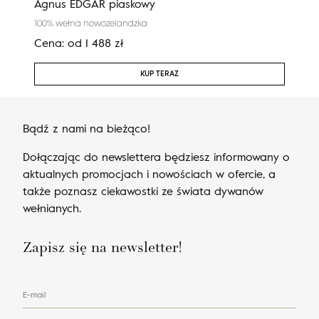
Agnus EDGAR piaskowy
Nob
100% wełna nowozelandzka
100%
Cena:
od
1 488
zł
Cen
KUP TERAZ
Bądź z nami na bieżąco!
Dołączając do newslettera będziesz informowany o
aktualnych promocjach i nowościach w ofercie, a
także poznasz ciekawostki ze świata dywanów
wełnianych.
Zapisz się na newsletter!
E-mail