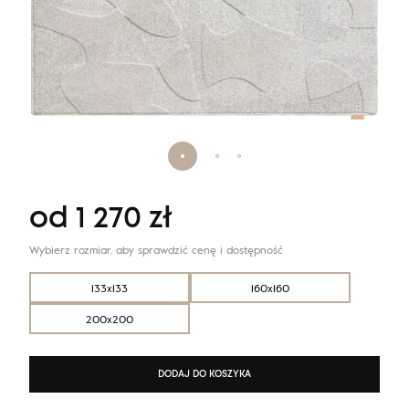
od
1 270
zł
Wybierz rozmiar, aby sprawdzić cenę i dostępność
133x133
160x160
200x200
DODAJ DO KOSZYKA