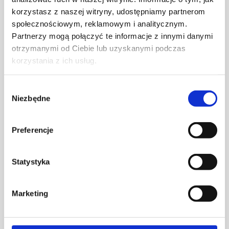
korzystasz z naszej witryny, udostępniamy partnerom
społecznościowym, reklamowym i analitycznym.
Partnerzy mogą połączyć te informacje z innymi danymi
otrzymanymi od Ciebie lub uzyskanymi podczas
korzystania z ich usług.
Wybór
Niezbędne
zgody
LADNINI
– Marka stworzona przez duet
Preferencje
architektów,
Marcina Ładnego
i
Zuzę
Dzięgielewską
, znana z tworzenia ponadczasowych
płaskorzeźb ściennych (reliefów), oraz harmonijnej,
Statystyka
minimalistycznej estetyki. Ich twórczość
charakteryzuje się unikalnym przeniesieniem
Marketing
kształtów i struktur do przestrzeni wnętrz. Znani są
między innymi z projektu
BOTANICA II
, który zdobył
tytuł Must Have w 2023 roku. Eksperymentują z