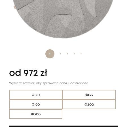
od
972
zł
Wybierz rozmiar, aby sprawdzić cenę i dostępność
Φ120
Φ133
Φ160
Φ200
Φ300