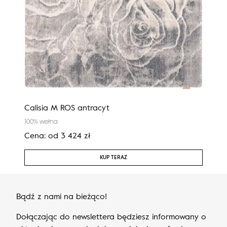
Calisia M ROS antracyt
Cali
100% wełna
100%
Cena:
od
3 424
zł
Cen
KUP TERAZ
Bądź z nami na bieżąco!
Dołączając do newslettera będziesz informowany o