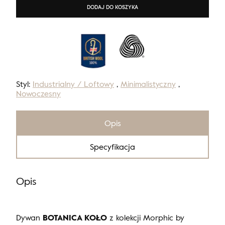
DODAJ DO KOSZYKA
Styl:
Industrialny / Loftowy
,
Minimalistyczny
,
Nowoczesny
Opis
Specyfikacja
Opis
Dywan
BOTANICA KOŁO
z kolekcji Morphic by