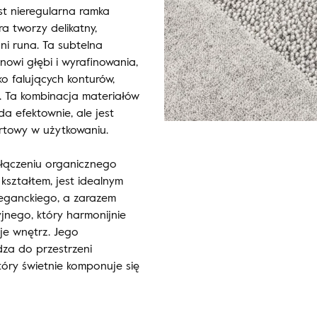
t nieregularna ramka
a tworzy delikatny,
ni runa. Ta subtelna
owi głębi i wyrafinowania,
ko falujących konturów,
. Ta kombinacja materiałów
da efektownie, ale jest
rtowy w użytkowaniu.
ołączeniu organicznego
kształtem, jest idealnym
eganckiego, a zarazem
nego, który harmonijnie
je wnętrz. Jego
dza do przestrzeni
który świetnie komponuje się