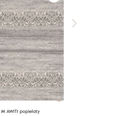
a M AWITI popielaty
Calisia M FAM alabas