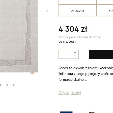
240x340
30
4 304
zł
Przewidywany termin dostawy:
do 8 tygodni
ilość
Morphic
ROCCA
jasny
Rocca to dywan z kolekcji Morphi
szary
linii natury. Jego pękający wzór
formacje skalne.…
Czytaj dalej