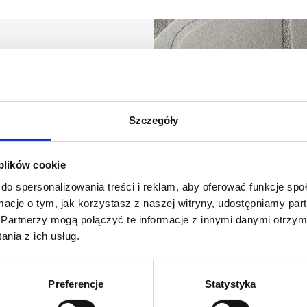
Szczegóły
 duet architektów,
lewską
, znana z tworzenia
nych (reliefów), oraz
 plików cookie
yki. Ich twórczość
do spersonalizowania treści i reklam, aby oferować funkcje sp
iesieniem kształtów i
ormacje o tym, jak korzystasz z naszej witryny, udostępniamy p
ani są między innymi z
Partnerzy mogą połączyć te informacje z innymi danymi otrzym
był tytuł Must Have w 2023
nia z ich usług.
tworząc w ten sposób
snego jak i przyszłego
swoje kształty na różne
Preferencje
Statystyka
 podłogi. Nie zatrzymują