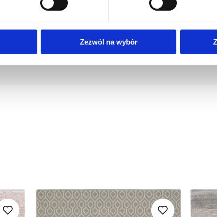
ości wyposażenia wnętrz.
Zezwól na wybór
Z