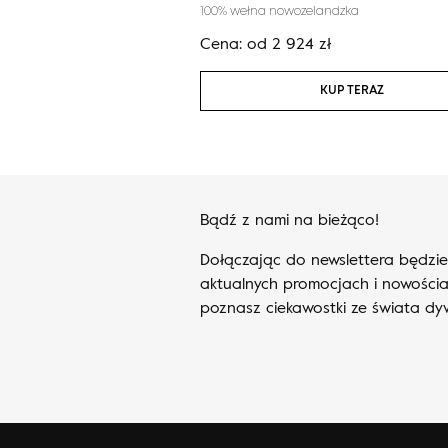
andzka
100% wełna nowozelandzka
zł
Cena:
od
2 924
zł
KUP TERAZ
KUP TERAZ
Bądź z nami na bieżąco!
Dołączając do newslettera będzi
aktualnych promocjach i nowościa
poznasz ciekawostki ze świata d