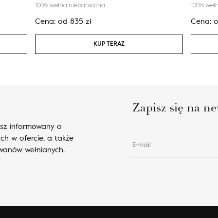
100% wełna niebarwiona
100% weł
Cena:
od
835
zł
Cena:
KUP TERAZ
Zapisz się na ne
esz informowany o
ch w ofercie, a także
E-mail
ywanów wełnianych.