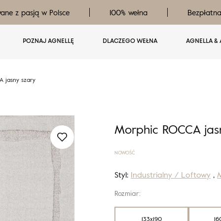
ane z pasją w Polsce
100% wełna
Bezpłatn
POZNAJ AGNELLĘ
DLACZEGO WEŁNA
AGNELLA & 
 jasny szary
Morphic ROCCA jasn
NOWOŚĆ
Styl:
Industrialny / Loftowy
,
M
Rozmiar:
133x190
16