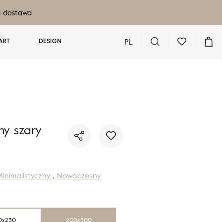
a dostawa
PL
ART
DESIGN
Nie masz produktów w ulubionych
Nie masz produktów w koszyku
y szary
inimalistyczny
,
Nowoczesny
0x230
200x300