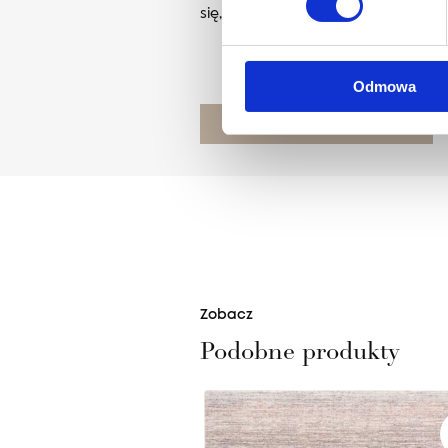
się, spoglądając w kolejne możliw
Odmowa
POZNAJ PROJEKTANTA
Zobacz
Podobne produkty