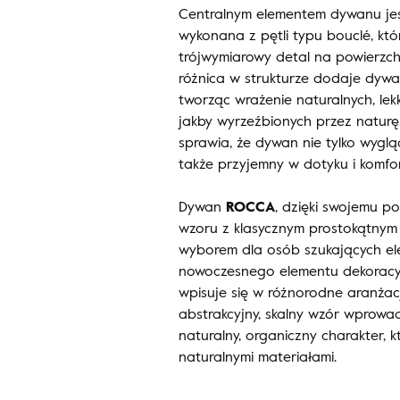
Centralnym elementem dywanu jes
wykonana z pętli typu bouclé, któr
trójwymiarowy detal na powierzch
różnica w strukturze dodaje dywan
tworząc wrażenie naturalnych, lek
jakby wyrzeźbionych przez naturę
sprawia, że dywan nie tylko wyglą
także przyjemny w dotyku i komfo
Dywan
ROCCA
, dzięki swojemu p
wzoru z klasycznym prostokątnym 
wyborem dla osób szukających el
nowoczesnego elementu dekoracyj
wpisuje się w różnorodne aranżac
abstrakcyjny, skalny wzór wprowa
naturalny, organiczny charakter, 
naturalnymi materiałami.