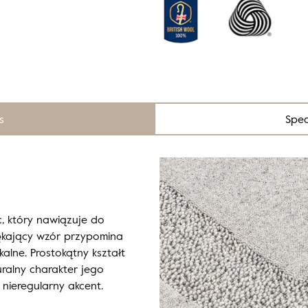
s
Spec
c, który nawiązuje do
 pękający wzór przypomina
alne. Prostokątny kształt
ralny charakter jego
nieregularny akcent.