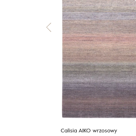
rafit
Calisia AIKO wrzosowy