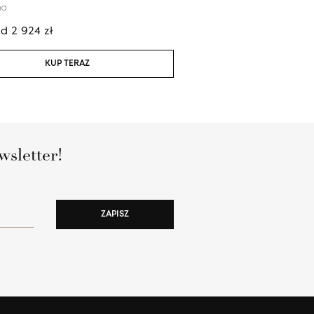
na
100% wełna
od
2 924
zł
Cena:
od
2 924
zł
KUP TERAZ
KUP TERAZ
wsletter!
ZAPISZ