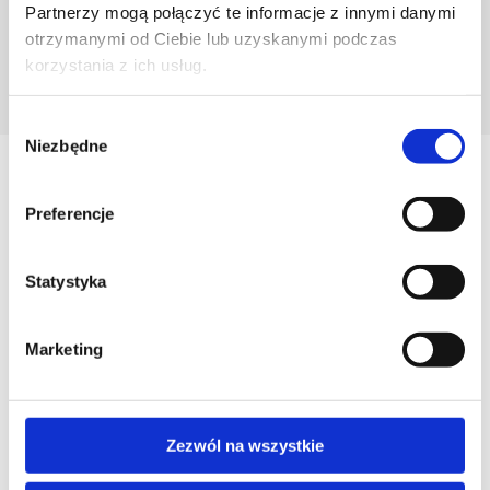
Partnerzy mogą połączyć te informacje z innymi danymi
otrzymanymi od Ciebie lub uzyskanymi podczas
korzystania z ich usług.
POZNAJ PROJEKTANTA
Wybór
Niezbędne
zgody
Zobacz
Podobne produkty
Preferencje
Statystyka
Marketing
Zezwól na wszystkie