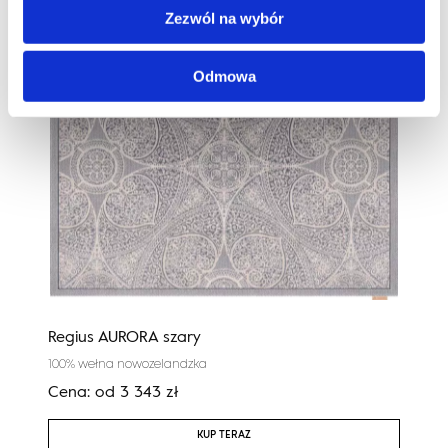
Zezwól na wybór
Odmowa
Regius AURORA szary
Cali
100% wełna nowozelandzka
100%
Cena:
od
3 343
zł
Cen
KUP TERAZ