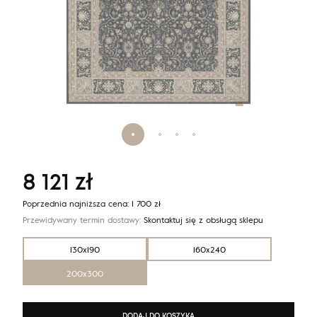
8 121
zł
Poprzednia najniższa cena:
1 700
zł
Przewidywany termin dostawy:
Skontaktuj się z obsługą sklepu
130x190
160x240
200x300
DODAJ DO KOSZYKA