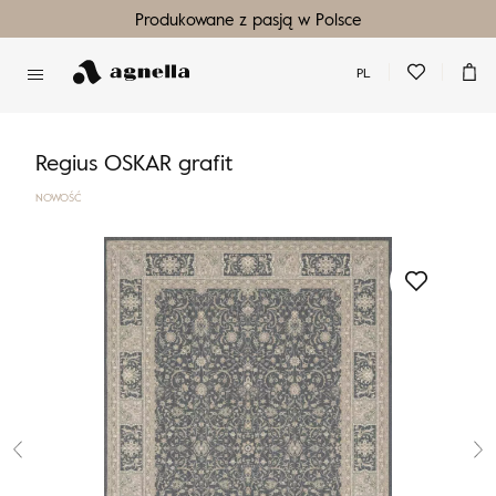
Produkowane z pasją w Polsce
PL
Nie masz produktów w ulubionych
Nie masz produktów w koszyku
Regius OSKAR grafit
NOWOŚĆ