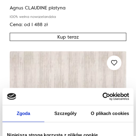
Agnus CLAUDINE platyna
100% wełna nowozelandzka
Cena:
od
1 488
zł
Kup teraz
Zgoda
Szczegóły
O plikach cookies
Niniejsza strona korzysta z plików cookie