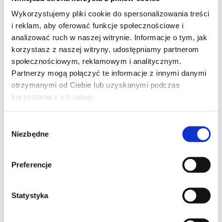
Wykorzystujemy pliki cookie do spersonalizowania treści
i reklam, aby oferować funkcje społecznościowe i
analizować ruch w naszej witrynie. Informacje o tym, jak
korzystasz z naszej witryny, udostępniamy partnerom
społecznościowym, reklamowym i analitycznym.
Partnerzy mogą połączyć te informacje z innymi danymi
otrzymanymi od Ciebie lub uzyskanymi podczas
korzystania z ich usług.
Wybór
Niezbędne
zgody
Agnus EDGAR piaskowy
Preferencje
100% wełna nowozelandzka
Cena:
od
1 488
zł
Statystyka
Kup teraz