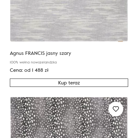
Agnus FRANCIS jasny szary
100% wełna nowozelandzka
Cena:
od
1 488
zł
Kup teraz