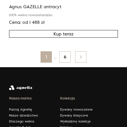
Agnus GAZELLE antracyt
100% wełna nowozelandzka
Cena:
od
1 488
zł
Kup teraz
Posts
1
…
6
pagination
Nasza marka
Kolekcja
Poznaj Agnellę
Dywany nowoczesne
Nasze dziedzictwo
Dywany klasyczne
Dlaczego wełna
Wykładziny kolekcje
Agnella & Art
Katalog