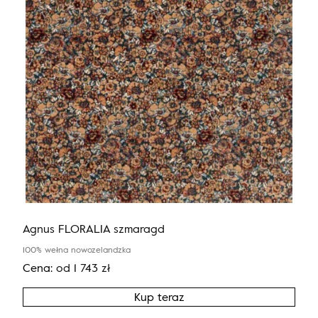
Agnus FLORALIA szmaragd
100% wełna nowozelandzka
Cena:
od
1 743
zł
Kup teraz