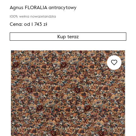
Agnus FLORALIA antracytowy
100% wełna nowozelandzka
Cena:
od
1 743
zł
Kup teraz