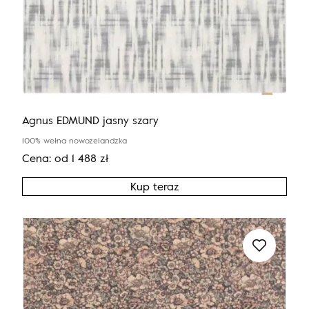
Agnus EDMUND jasny szary
100% wełna nowozelandzka
Cena:
od
1 488
zł
Kup teraz