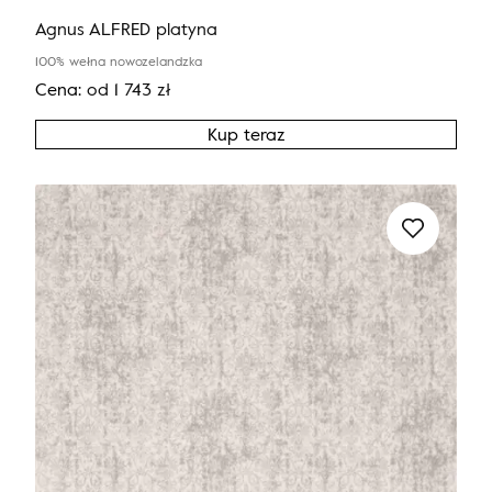
Agnus ALFRED platyna
100% wełna nowozelandzka
Cena:
od
1 743
zł
Kup teraz