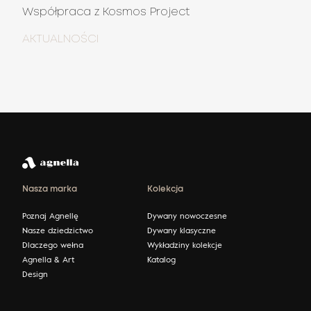
Współpraca z Kosmos Project
AKTUALNOŚCI
Nasza marka
Kolekcja
Poznaj Agnellę
Dywany nowoczesne
Nasze dziedzictwo
Dywany klasyczne
Dlaczego wełna
Wykładziny kolekcje
Agnella & Art
Katalog
Design