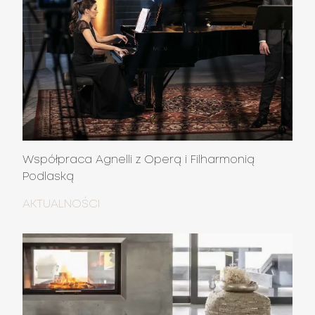
Współpraca Agnelli z Operą i Filharmonią
Podlaską
AKTUALNOŚCI