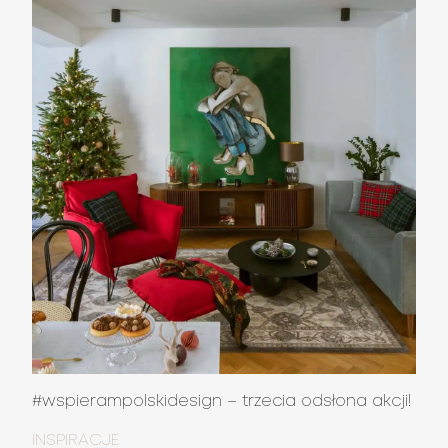
#wspierampolskidesign – trzecia odsłona akcji!
INSPIRACJE