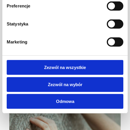
wysokość runa?
Preferencje
CZYTAJ WIĘCEJ
Statystyka
Marketing
Zezwól na wszystkie
Zezwól na wybór
Odmowa