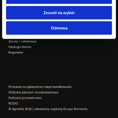
Zezwól na wybór
Sklep internetowy
Zaloguj się
Odmowa
FAQ
Dostawa i płatność
Zwroty i reklamacje
Obsługa klienta
Regulamin
Procedura zgłaszania nieprawidłowości
Polityka jakości i środowiskowa
Polityka prywatności
RODO
© Agnella 2026 | Jesteśmy częścią Grupy Brintons.