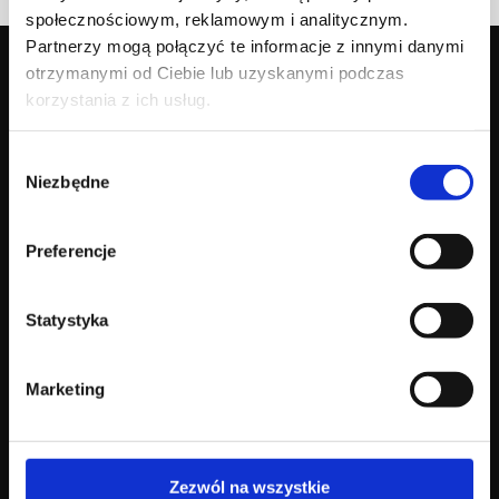
społecznościowym, reklamowym i analitycznym.
Partnerzy mogą połączyć te informacje z innymi danymi
otrzymanymi od Ciebie lub uzyskanymi podczas
korzystania z ich usług.
Nasza marka
Kolekcja
Wybór
Niezbędne
zgody
Poznaj Agnellę
Dywany nowoczesne
Nasze dziedzictwo
Dywany klasyczne
Dlaczego wełna
Wykładziny kolekcje
Preferencje
Agnella & Art
Katalog
Design
Statystyka
Blog
Kontakt
Marketing
Blog i inspiracje
Gdzie kupić
Aktualności
Dla kontrahentów
Kontakt B2B
Zezwól na wszystkie