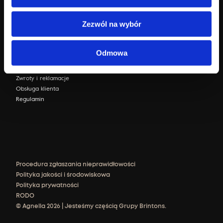
Zezwól na wybór
Sklep internetowy
Zaloguj się
Odmowa
FAQ
Dostawa i płatność
Zwroty i reklamacje
Obsługa klienta
Regulamin
Procedura zgłaszania nieprawidłowości
Polityka jakości i środowiskowa
Polityka prywatności
RODO
© Agnella 2026 | Jesteśmy częścią Grupy Brintons.