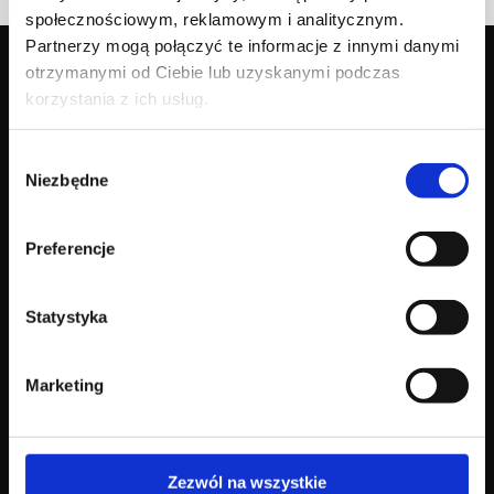
społecznościowym, reklamowym i analitycznym.
Partnerzy mogą połączyć te informacje z innymi danymi
otrzymanymi od Ciebie lub uzyskanymi podczas
korzystania z ich usług.
Nasza marka
Kolekcja
Wybór
Niezbędne
zgody
Poznaj Agnellę
Dywany nowoczesne
Nasze dziedzictwo
Dywany klasyczne
Dlaczego wełna
Wykładziny kolekcje
Preferencje
Agnella & Art
Katalog
Design
Statystyka
Blog
Kontakt
Marketing
Blog i inspiracje
Gdzie kupić
Aktualności
Dla kontrahentów
Kontakt B2B
Zezwól na wszystkie