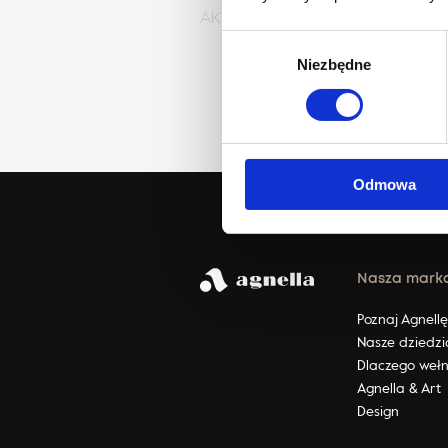
AKTUALNOŚCI
Wybór
Niezbędne
zgody
Odmowa
Nasza mark
Poznaj Agnell
Nasze dziedzi
Dlaczego weł
Agnella & Art
Design