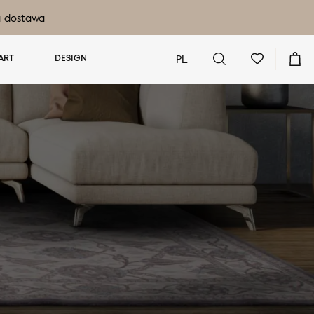
a dostawa
PL
ART
DESIGN
Nie masz produktów w ulubionych
Nie masz produktów w koszyku