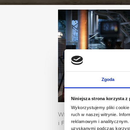
Zgoda
Niniejsza strona korzysta z
Wykorzystujemy pliki cookie 
Współpraca Agnelli z O
ruch w naszej witrynie. Inf
reklamowym i analitycznym. 
i Filharmonią Podlaską
uzyskanymi podczas korzysta