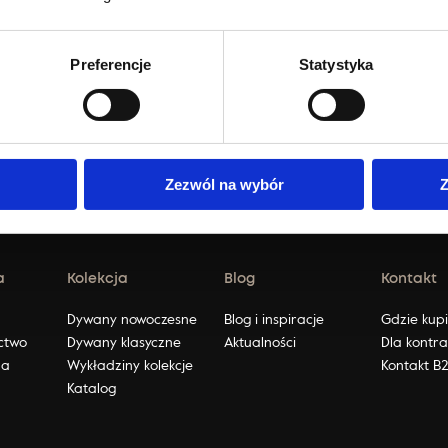
Preferencje
Statystyka
Zezwól na wybór
Z
a
Kolekcja
Blog
Kontakt
ę
Dywany nowoczesne
Blog i inspiracje
Gdzie kup
ctwo
Dywany klasyczne
Aktualności
Dla kontr
na
Wykładziny kolekcje
Kontakt B
Katalog