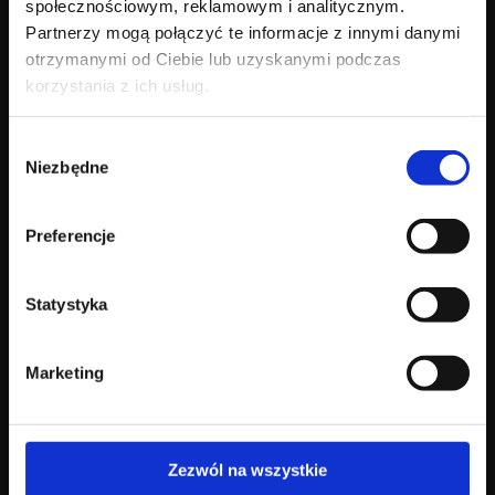
społecznościowym, reklamowym i analitycznym.
Partnerzy mogą połączyć te informacje z innymi danymi
otrzymanymi od Ciebie lub uzyskanymi podczas
korzystania z ich usług.
Nasza marka
Kolekcja
Wybór
Poznaj Agnellę
Dywany nowoczesne
Niezbędne
zgody
Nasze dziedzictwo
Dywany klasyczne
Dlaczego wełna
Wykładziny kolekcje
Agnella & Art
Katalog
Preferencje
Design
Statystyka
Blog
Kontakt
Marketing
Blog i inspiracje
Gdzie kupić
Aktualności
Dla kontrahentów
Kontakt B2B
Zezwól na wszystkie