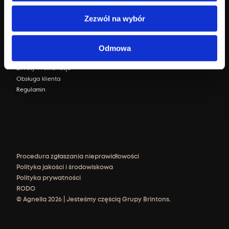
Sklep internetowy
Zezwól na wybór
Zaloguj się
FAQ
Odmowa
Dostawa i płatność
Zwroty i reklamacje
Obsługa klienta
Regulamin
Procedura zgłaszania nieprawidłowości
Polityka jakości i środowiskowa
Polityka prywatności
RODO
© Agnella 2026 | Jesteśmy częścią Grupy Brintons.