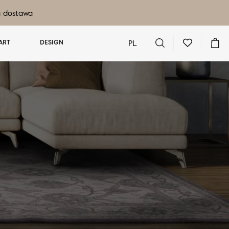
a dostawa
PL
ART
DESIGN
Nie masz produktów w ulubionych
Nie masz produktów w koszyku