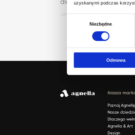
dla siebie
uzyskanymi podczas korzysta
AKTUALNOŚCI
Wybór
Niezbędne
zgody
Odmowa
Nasza mark
Poznaj Agnell
Nasze dziedzi
Dlaczego weł
Agnella & Art
Design