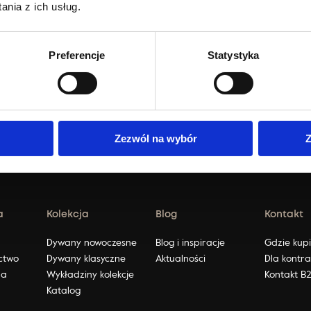
nia z ich usług.
Preferencje
Statystyka
Zezwól na wybór
Z
a
Kolekcja
Blog
Kontakt
ę
Dywany nowoczesne
Blog i inspiracje
Gdzie kup
ctwo
Dywany klasyczne
Aktualności
Dla kontr
na
Wykładziny kolekcje
Kontakt B
Katalog