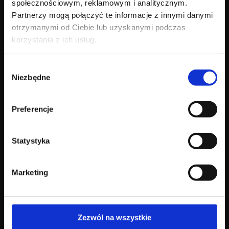
społecznościowym, reklamowym i analitycznym.
Partnerzy mogą połączyć te informacje z innymi danymi
otrzymanymi od Ciebie lub uzyskanymi podczas
korzystania z ich usług.
Nasza marka
Kolekcja
Wybór
Poznaj Agnellę
Dywany nowoczesne
Niezbędne
zgody
Nasze dziedzictwo
Dywany klasyczne
Dlaczego wełna
Wykładziny kolekcje
Agnella & Art
Katalog
Preferencje
Design
Statystyka
Blog
Kontakt
Marketing
Blog i inspiracje
Gdzie kupić
Aktualności
Dla kontrahentów
Kontakt B2B
Zezwól na wszystkie