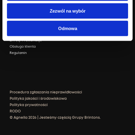
Sklep internetowy
Zezwól na wybór
Zaloguj się
FAQ
Odmowa
Dostawa i płatność
Zwroty i reklamacje
Obsługa klienta
Regulamin
Procedura zgłaszania nieprawidłowości
Polityka jakości i środowiskowa
Polityka prywatności
RODO
© Agnella 2026 | Jesteśmy częścią Grupy Brintons.