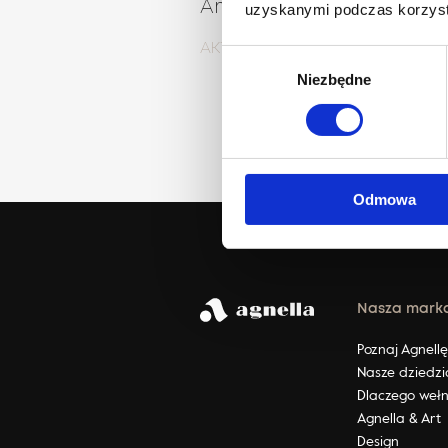
Ambiente
uzyskanymi podczas korzysta
AKTUALNOŚCI
Wybór
Niezbędne
zgody
Odmowa
Nasza mark
Poznaj Agnell
Nasze dziedzi
Dlaczego weł
Agnella & Art
Design