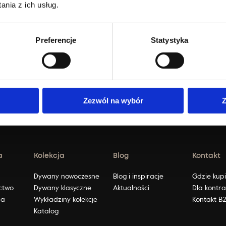
nia z ich usług.
Preferencje
Statystyka
Zezwól na wybór
Z
a
Kolekcja
Blog
Kontakt
ę
Dywany nowoczesne
Blog i inspiracje
Gdzie kup
ctwo
Dywany klasyczne
Aktualności
Dla kontr
na
Wykładziny kolekcje
Kontakt B
Katalog