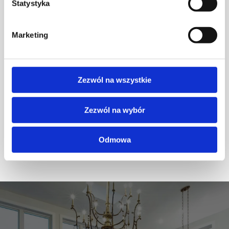
Statystyka
Marketing
Zezwól na wszystkie
Zezwól na wybór
Współpraca Agnelli z Operą i Filharmonią
Podlaską
Odmowa
AKTUALNOŚCI