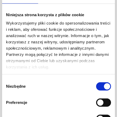
Niniejsza strona korzysta z plików cookie
Wykorzystujemy pliki cookie do spersonalizowania treści
i reklam, aby oferować funkcje społecznościowe i
analizować ruch w naszej witrynie. Informacje o tym, jak
korzystasz z naszej witryny, udostępniamy partnerom
Styl we wnętrzu – wabi sabi
społecznościowym, reklamowym i analitycznym.
Partnerzy mogą połączyć te informacje z innymi danymi
AKTUALNOŚCI
otrzymanymi od Ciebie lub uzyskanymi podczas
korzystania z ich usług.
Wybór
Niezbędne
zgody
Preferencje