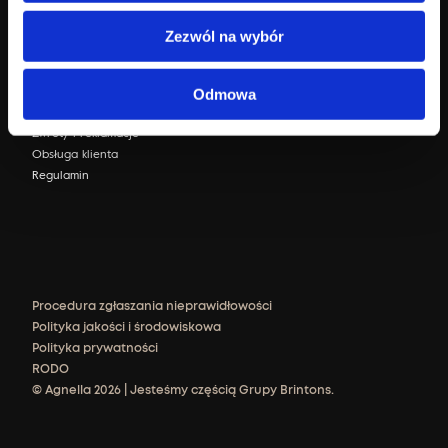
Sklep internetowy
Zezwól na wybór
Zaloguj się
FAQ
Odmowa
Dostawa i płatność
Zwroty i reklamacje
Obsługa klienta
Regulamin
Procedura zgłaszania nieprawidłowości
Polityka jakości i środowiskowa
Polityka prywatności
RODO
© Agnella 2026 | Jesteśmy częścią Grupy Brintons.