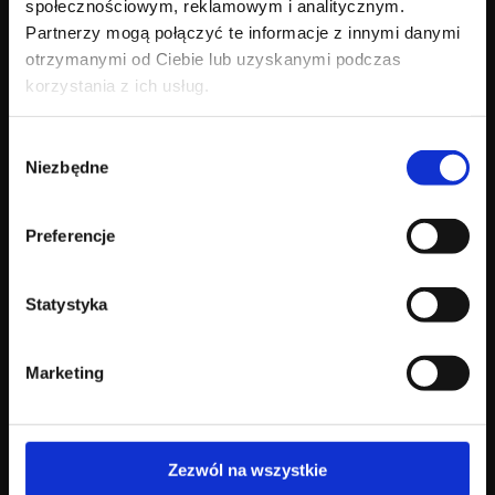
społecznościowym, reklamowym i analitycznym.
Partnerzy mogą połączyć te informacje z innymi danymi
otrzymanymi od Ciebie lub uzyskanymi podczas
korzystania z ich usług.
Nasza marka
Kolekcja
Wybór
Poznaj Agnellę
Dywany nowoczesne
Niezbędne
zgody
Nasze dziedzictwo
Dywany klasyczne
Dlaczego wełna
Wykładziny kolekcje
Agnella & Art
Katalog
Preferencje
Design
Statystyka
Blog
Kontakt
Marketing
Blog i inspiracje
Gdzie kupić
Aktualności
Dla kontrahentów
Kontakt B2B
Zezwól na wszystkie