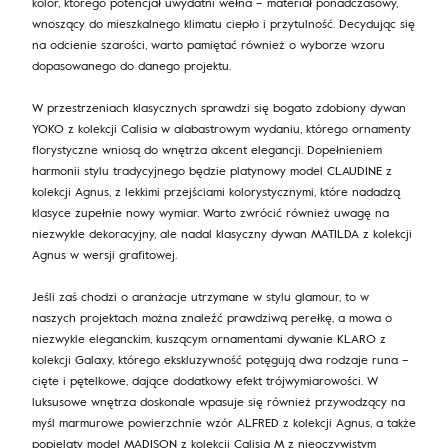
kolor, którego potencjał uwydatni wełna – materiał ponadczasowy,
wnoszący do mieszkalnego klimatu ciepło i przytulność. Decydując się
na odcienie szarości, warto pamiętać również o wyborze wzoru
dopasowanego do danego projektu.
W przestrzeniach klasycznych sprawdzi się bogato zdobiony dywan
YOKO z kolekcji Calisia w alabastrowym wydaniu, którego ornamenty
florystyczne wniosą do wnętrza akcent elegancji. Dopełnieniem
harmonii stylu tradycyjnego będzie platynowy model CLAUDINE z
kolekcji Agnus, z lekkimi przejściami kolorystycznymi, które nadadzą
klasyce zupełnie nowy wymiar. Warto zwrócić również uwagę na
niezwykle dekoracyjny, ale nadal klasyczny dywan MATILDA z kolekcji
Agnus w wersji grafitowej.
Jeśli zaś chodzi o aranżacje utrzymane w stylu glamour, to w
naszych projektach można znaleźć prawdziwą perełkę, a mowa o
niezwykle eleganckim, kuszącym ornamentami dywanie KLARO z
kolekcji Galaxy, którego ekskluzywność potęgują dwa rodzaje runa –
cięte i pętelkowe, dające dodatkowy efekt trójwymiarowości. W
luksusowe wnętrza doskonale wpasuje się również przywodzący na
myśl marmurowe powierzchnie wzór ALFRED z kolekcji Agnus, a także
popielaty model MADISON z kolekcji Calisia M z nieoczywistym