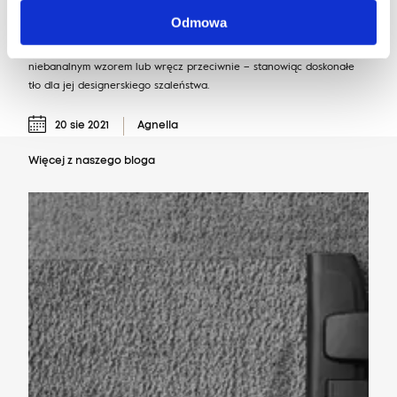
Odmowa
Ultimate Grey oraz nasze dywany wełniane to modne połączenie,
które sprawdzi się w każdej aranżacji, dopełniając ją swoim
niebanalnym wzorem lub wręcz przeciwnie – stanowiąc doskonałe
tło dla jej designerskiego szaleństwa.
20 sie 2021
Agnella
Więcej z naszego bloga