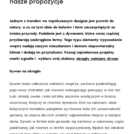
nasze propozycje
Jednym z trendów we współczesnym designie jest powrót do
natury, a co za tym idzie do kolorów i form zaczerpniętych ze
świata przyrody. Podobnie jest z dywanami, które coraz częściej
przybierają zaokrąglone formy. Tego typu elementy wyposażenia
wnętrz nadają naszym mieszkaniom i domom niepowtarzalny
klimat i dodają im przytulności. Poznaj najciekawsze projekty
marki Agnella i wybierz swój ulubiony
okrągły wełniany
dywan
.
Dywan na okrągło
Dywan może całkowicie odmienić wnętrze, zarówno podkreślając
jego nowy charakter, jak również wzbogacając panujący w nim styl.
Łuki, arkady, owale i koła od kilku sezonów wiodą prym w branży
wzorniczej.
Dotyczy to również dywanów. Dziś na salonach, obok
klasycznych kształtów, pożądane są również koła. Ich uniwersalność
sprawia, że można dla nich znaleźć odpowiednie miejsce w każdym
domu. Dywan w formie koła sprawdzi się zarówno w salonowej części
jadalnianej, jak również w strefie wypoczynkowej. Będzie też idealnie
pasował przy łóżku w sypialni, czy pod fotelem w gabinecie.