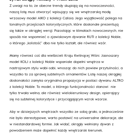
Z uwagi na to, że obecne trendy skupiają się na nowoczesności,
naszą listę musi otworzyć wpisujący się we wnętrzarską modę
wrzosowy model AIKO z kolekcji Calisia. Jego wyjątkowość polega na
tonalnych przejściach kolorystycznych, które doskonale prezentują
się także w okrągłej wersji. Pozostając w klimatach nowoczesnych, nie
sposób nie wspomnieć o zjawiskowym dywanie RUTI z kolekcji Noble,
o którego „kolistość” dba nie tylko kształt, ale również wzór.
Mamy również coś dla wielbicieli Kraju Kwitnącej Wiśni. Jasnoszary
model KOLI z kolekcji Noble wspaniale dopełni wnętrza w
nastrojowym stylu wabi-sabi, wnosząc do nich powiew przytulności, a
wszystko to za sprawą subtelnych ornamentów. Listę naszej okrągłej
doskonałości zamyka oryginalna propozycja w postaci dywanu ALTRO
z kolekcji Noble. To model, o którego funkcjonalności stanowi nie
tylko trwała wełna, ale również wielokierunkowy design, opierający
się na subtelnej kolorystyce i przyciągającym wzrok wzorze.
Aby w dzisiejszych wnętrzach wszystko ze sobą grało, a jednocześnie
nie było stereotypowe, warto postawić na uniwersalne dekoracje, ale
w niestandardowej formie. Jak widać, okrągły wełniany dywan z
powodzeniem może dopełnić każdy wnętrzarski kierunek,