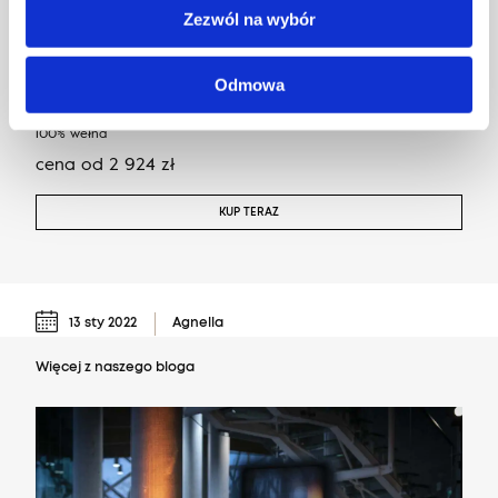
Zezwól na wybór
Odmowa
Calisia M GRID RIM piaskowy
100% wełna
cena
od
2 924
zł
KUP TERAZ
13 sty 2022
Agnella
Więcej z naszego bloga