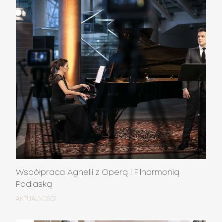
Współpraca Agnelli z Operą i Filharmonią
Podlaską
AKTUALNOŚCI