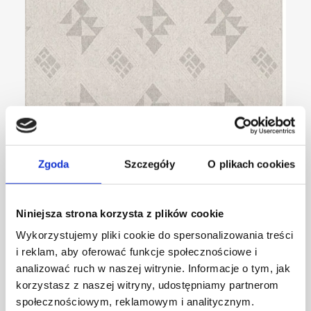
Noble MANHATTAN jasny szary
Zgoda
Szczegóły
O plikach cookies
100% wełna niebarwiona
cena
od
1 650
zł
Niniejsza strona korzysta z plików cookie
KUP TERAZ
Wykorzystujemy pliki cookie do spersonalizowania treści
i reklam, aby oferować funkcje społecznościowe i
analizować ruch w naszej witrynie. Informacje o tym, jak
korzystasz z naszej witryny, udostępniamy partnerom
społecznościowym, reklamowym i analitycznym.