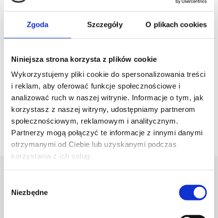
trzy pokolenia ludzi. Ludzi, których pasją już od
niemal 50 lat są dywany wełniane.
Zgoda
Szczegóły
O plikach cookies
ZOBACZ
Niniejsza strona korzysta z plików cookie
Wykorzystujemy pliki cookie do spersonalizowania treści
i reklam, aby oferować funkcje społecznościowe i
analizować ruch w naszej witrynie. Informacje o tym, jak
korzystasz z naszej witryny, udostępniamy partnerom
społecznościowym, reklamowym i analitycznym.
Partnerzy mogą połączyć te informacje z innymi danymi
otrzymanymi od Ciebie lub uzyskanymi podczas
korzystania z ich usług.
Trendy i inspiracje
Wybór
Niezbędne
zgody