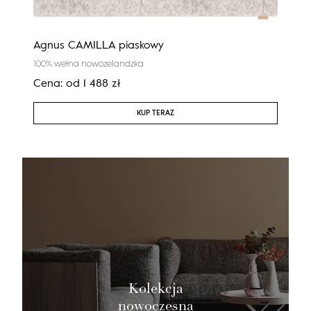
Agnus CAMILLA piaskowy
Reg
100% wełna nowozelandzka
100%
Cena:
od
1 488
zł
Cen
KUP TERAZ
Kolekcja
nowoczesna