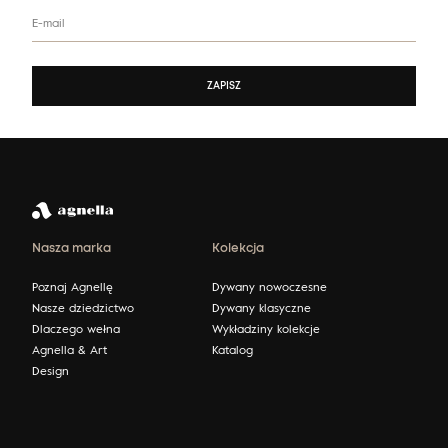
E-mail
ZAPISZ
Nasza marka
Kolekcja
Poznaj Agnellę
Dywany nowoczesne
Nasze dziedzictwo
Dywany klasyczne
Dlaczego wełna
Wykładziny kolekcje
Agnella & Art
Katalog
Design