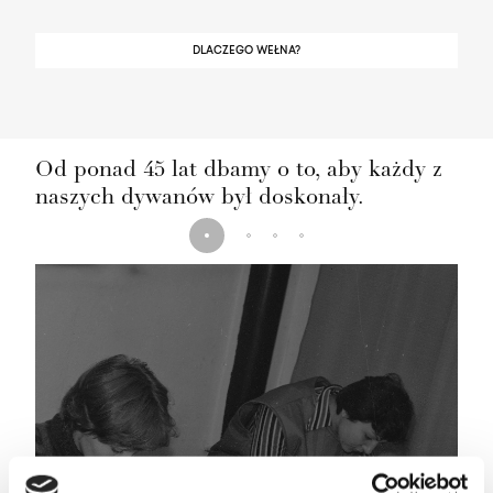
DLACZEGO WEŁNA?
Od ponad 45 lat dbamy o to, aby każdy z
naszych dywanów był doskonały.
Historia marki Agnella to historia napisana przez