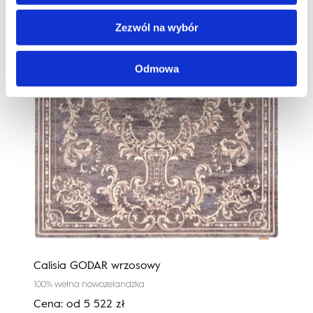
Zezwól na wybór
Odmowa
Calisia GODAR wrzosowy
Cali
100% wełna nowozelandzka
100%
Cena:
od
5 522
zł
Cen