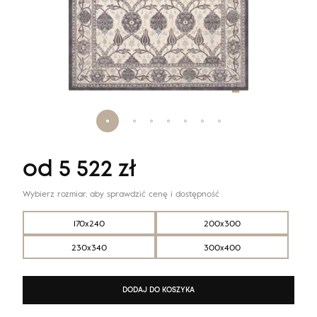
od
5 522
zł
Wybierz rozmiar, aby sprawdzić cenę i dostępność
170x240
200x300
230x340
300x400
DODAJ DO KOSZYKA