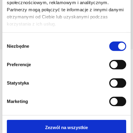
społecznościowym, reklamowym i analitycznym.
Partnerzy mogą połączyć te informacje z innymi danymi
otrzymanymi od Ciebie lub uzyskanymi podczas
korzystania z ich usług.
POZNAJ PROJEKTANTA
Wybór
Niezbędne
zgody
Zobacz
Preferencje
Podobne produkty
Statystyka
Marketing
Zezwól na wszystkie