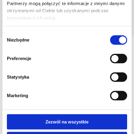
Partnerzy mogą połączyć te informacje z innymi danymi
otrzymanymi od Ciebie lub uzyskanymi podczas
korzystania z ich usług.
POZNAJ PROJEKTANTA
Wybór
Niezbędne
zgody
Zobacz
Podobne produkty
Preferencje
Statystyka
Marketing
Zezwól na wszystkie