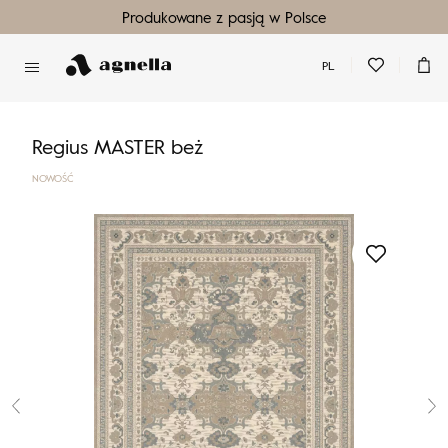
Produkowane z pasją w Polsce
PL
Nie masz produktów w ulubionych
Nie masz produktów w koszyku
Regius MASTER beż
NOWOŚĆ