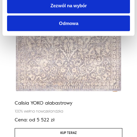
Zezwól na wybór
Odmowa
Calisia YOKO alabastrowy
Reg
100% wełna nowozelandzka
100%
Cena:
od
5 522
zł
Cen
KUP TERAZ