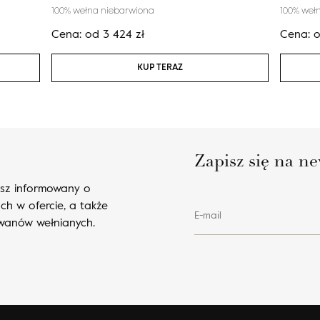
100% wełna niebarwiona
100% weł
Cena:
od
3 424
zł
Cena:
KUP TERAZ
Zapisz się na ne
esz informowany o
ch w ofercie, a także
E-mail
ywanów wełnianych.