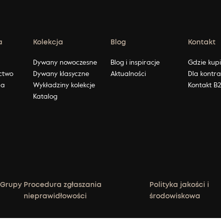
a
Kolekcja
Blog
Kontakt
ę
Dywany nowoczesne
Blog i inspiracje
Gdzie kup
ctwo
Dywany klasyczne
Aktualności
Dla kontr
na
Wykładziny kolekcje
Kontakt B
Katalog
 Grupy
Procedura zgłaszania
Polityka jakości i
nieprawidłowości
środowiskowa