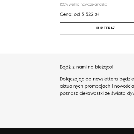
iona
100% wełna nowozelandzka
zł
Cena:
od
5 522
zł
KUP TERAZ
KUP TERAZ
Bądź z nami na bieżąco!
Dołączając do newslettera będzi
aktualnych promocjach i nowościa
poznasz ciekawostki ze świata d