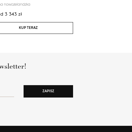
na nowozelandzka
100% wełna nowozelandzka
od
3 343
zł
Cena:
od
5 522
zł
KUP TERAZ
KUP TERAZ
wsletter!
ZAPISZ