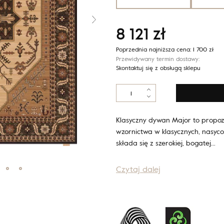
8 121
zł
Poprzednia najniższa cena:
1 700
zł
Przewidywany termin dostawy:
Skontaktuj się z obsługą sklepu
ilość
Regius
MAJOR
ciemny
Klasyczny dywan Major to propoz
bursztyn
wzornictwa w klasycznych, nasyc
składa się z szerokiej, bogatej…
Czytaj dalej