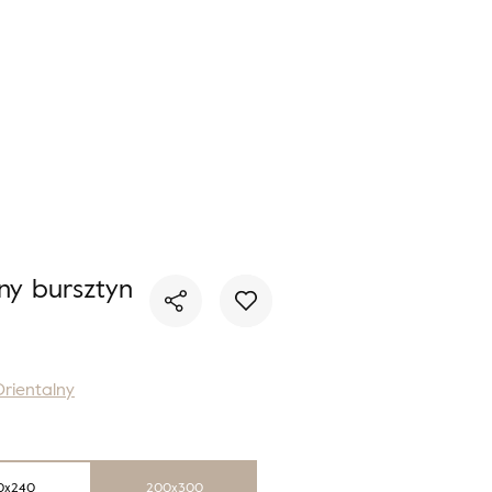
Nie masz produktów w ulubionych
Nie masz produktów w koszyku
ny bursztyn
rientalny
0x240
200x300