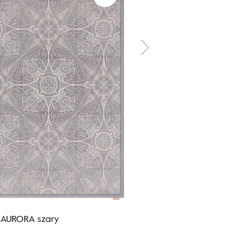
 AURORA szary
Calisia AWERA alabas