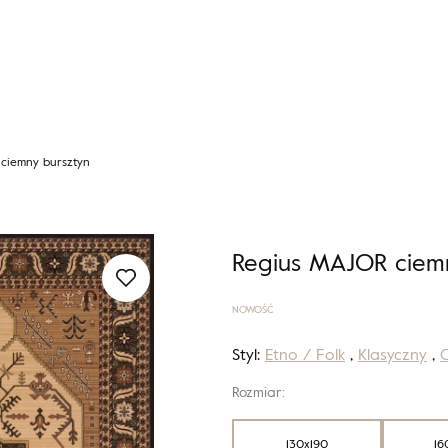
ciemny bursztyn
Regius MAJOR ciem
NOWOŚĆ
Styl:
Etno / Folk
,
Klasyczny
,
O
Rozmiar:
130x190
16