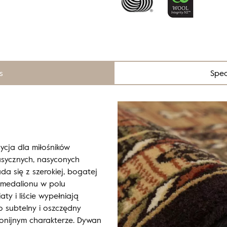
s
Spec
cja dla miłośników
sycznych, nasyconych
a się z szerokiej, bogatej
 medalionu w polu
y i liście wypełniają
 subtelny i oszczędny
onijnym charakterze. Dywan