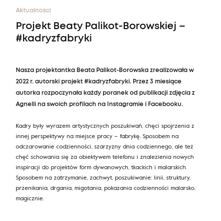
Aktualności
Projekt Beaty Palikot-Borowskiej –
#kadryzfabryki
Nasza projektantka Beata Palikot-Borowska zrealizowała w
2022 r. autorski projekt #kadryzfabryki. Przez 3 miesiące
autorka rozpoczynała każdy poranek od publikacji zdjęcia z
Agnelli na swoich profilach na Instagramie i Facebooku.
Kadry były wyrazem artystycznych poszukiwań, chęci spojrzenia z
innej perspektywy na miejsce pracy – fabrykę. Sposobem na
odczarowanie codzienności, szarzyzny dnia codziennego, ale też
chęć schowania się za obiektywem telefonu i znalezienia nowych
inspiracji do projektów form dywanowych, tkackich i malarskich.
Sposobem na zatrzymanie, zachwyt, poszukiwanie: linii, struktury,
przenikania, drgania, migotania, pokazania codzienności malarsko,
magicznie.