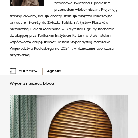
zawodowo związana z podlaskim
przemysłem włókienniczym. Projektuję
tkaniny, dywany, maluję obrazy, stylizuję wnętrza komercyjne i
prywatne. Należę do Związku Polskich Artystów Plastyków,
niezależnej Galerii Marchand w Białymstoku, grupy Bochemia
działającej przy Podlaskim Instytucie Kultury w Białymstoku i
współtworzę grupę #tkaMY. Jestem Stypendystką Marszałka
Województwa Podlaskiego na 2024 r. w dziedzinie twórczości
artystycznej.
21 lut 2024
Agnella
Więcej z naszego bloga