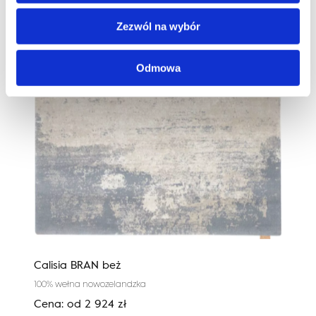
Zezwól na wybór
Odmowa
Calisia BRAN beż
Cali
100% wełna nowozelandzka
100%
Cena:
od
2 924
zł
Cen