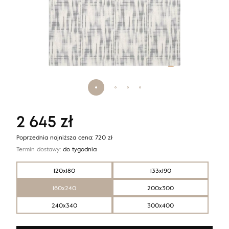
2 645
zł
Poprzednia najniższa cena:
720
zł
Termin dostawy:
do tygodnia
120x180
133x190
160x240
200x300
240x340
300x400