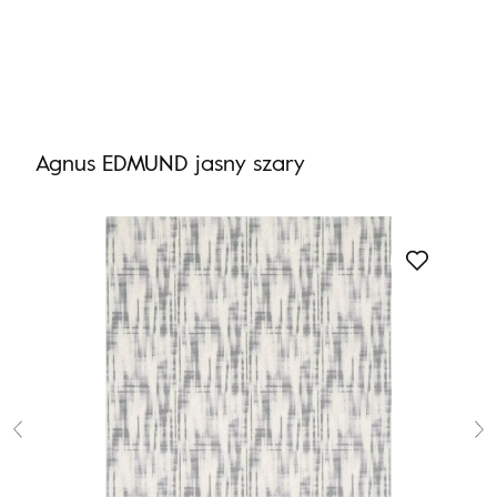
Nie masz produktów w ulubionych
Nie masz produktów w koszyku
Agnus EDMUND jasny szary