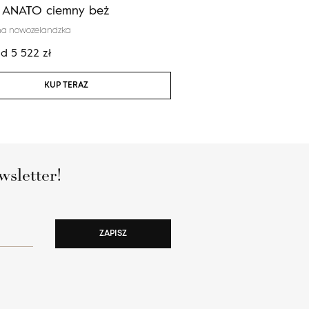
a ANATO ciemny beż
Noble TEJAT jasny sza
na nowozelandzka
100% wełna niebarwiona
od
5 522
zł
Cena:
od
835
zł
KUP TERAZ
KUP TERAZ
wsletter!
ZAPISZ