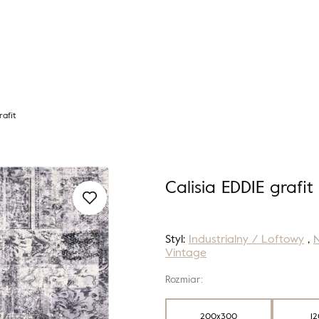
rafit
Calisia EDDIE grafit
Styl:
Industrialny / Loftowy
,
Vintage
Rozmiar:
200x300
12