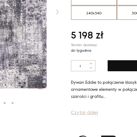
240x340
30
5 198
zł
Termin dostawy:
do tygodnia
ilość
Calisia
EDDIE
grafit
Dywan Eddie to połączenie klasyk
ornamentowe elementy w połączen
szarości i grafitu…
Czytaj dalej