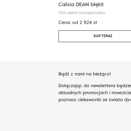
E antracyt
Calisia DEAN błękit
andzka
100% wełna nowozelandzka
ł
Cena:
od
2 924
zł
KUP TERAZ
KUP TERAZ
Bądź z nami na bieżąco!
Dołączając do newslettera będzi
aktualnych promocjach i nowościa
poznasz ciekawostki ze świata d