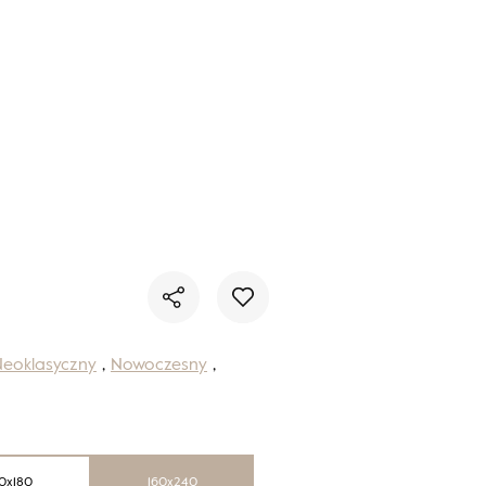
Nie masz produktów w ulubionych
Nie masz produktów w koszyku
Neoklasyczny
,
Nowoczesny
,
0x180
160x240