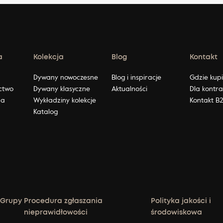
a
Kolekcja
Blog
Kontakt
ę
Dywany nowoczesne
Blog i inspiracje
Gdzie kup
ctwo
Dywany klasyczne
Aktualności
Dla kontr
na
Wykładziny kolekcje
Kontakt B
Katalog
 Grupy
Procedura zgłaszania
Polityka jakości i
nieprawidłowości
środowiskowa