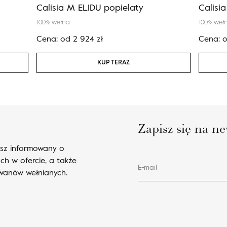
Calisia M ELIDU popielaty
Calisi
100% wełna
100% weł
Cena:
od
2 924
zł
Cena:
KUP TERAZ
Zapisz się na ne
esz informowany o
ch w ofercie, a także
E-mail
ywanów wełnianych.