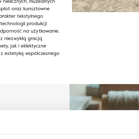
w nielicznych, muzealnych
 splot oraz kunsztowne
rakter tekstylnego
technologii produkcji
odporność na użytkowanie.
z niezwykłą gracją
ty, jak i eklektyczne
 z estetyką współczesnego
lli