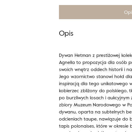
Opi
Opis
Dywan Hetman z prestiżowej kolekc
Agnella to propozycja dla osób 
swoich wnętrz oddech historii i n
Jego wzornictwo stanowi hołd dla
inspiracją dla tego unikatowego 
kobierzec zbliżony do polskiego, t
po burzliwych losach i aukcyjnym z
zbiory Muzeum Narodowego w Po
dywanu, oparta na subtelnych beż
odcieniach taupe, nawiązuje do b
tapis polonaises, które w okresie 