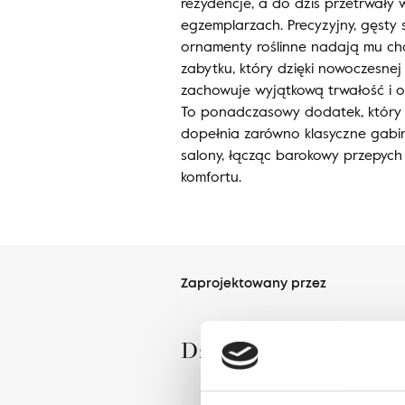
rezydencje, a do dziś przetrwały 
egzemplarzach. Precyzyjny, gęsty
ornamenty roślinne nadają mu cha
zabytku, który dzięki nowoczesnej 
zachowuje wyjątkową trwałość i 
To ponadczasowy dodatek, który 
dopełnia zarówno klasyczne gabine
salony, łącząc barokowy przepych
komfortu.
Zaprojektowany przez
Dział Wzornictwa Agne