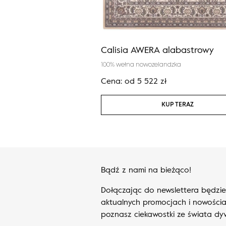
NE piaskowy
Calisia AWERA alabastrowy
andzka
100% wełna nowozelandzka
ł
Cena:
od
5 522
zł
KUP TERAZ
KUP TERAZ
Bądź z nami na bieżąco!
Dołączając do newslettera będzi
aktualnych promocjach i nowościa
poznasz ciekawostki ze świata d