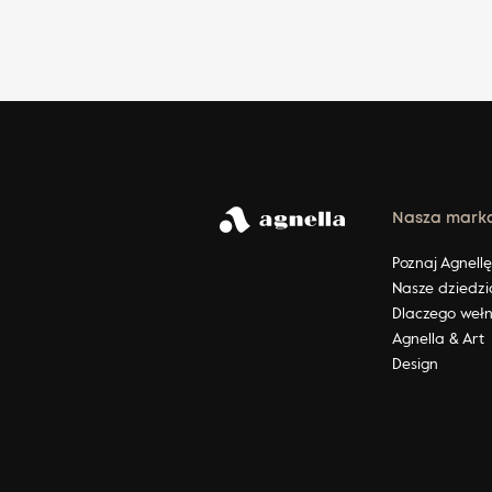
Nasza mark
Poznaj Agnell
Nasze dziedzi
Dlaczego weł
Agnella & Art
Design