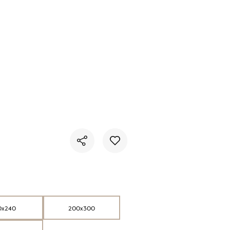
Nie masz produktów w ulubionych
Nie masz produktów w koszyku
0x240
200x300