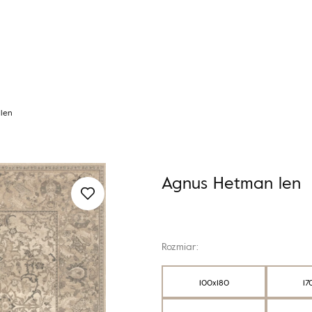
len
Agnus Hetman len
Rozmiar:
100x180
17