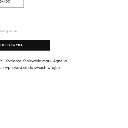
0x400
 dostępność
DO KOSZYKA
ji Kobierce Królewskie marki Agnella
ych wprowadzić do swoich wnętrz