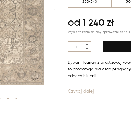
230x340
30
od
1 240
zł
Wybierz rozmiar, aby sprawdzić cenę i
ilość
Agnus
Hetman
len
Dywan Hetman z prestiżowej kolekc
to propozycja dla osób pragnąc
oddech historii…
Czytaj dalej