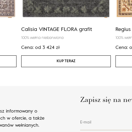
Calisia VINTAGE FLORA grafit
Regius
100% wełna niebarwiona
100% weł
Cena:
od
3 424
zł
Cena:
KUP TERAZ
Zapisz się na ne
esz informowany o
ch w ofercie, a także
E-mail
ywanów wełnianych.