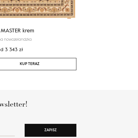
 MASTER krem
Calisia ASTRID ciemny
na nowozelandzka
100% wełna nowozelandzka
od
3 343
zł
Cena:
od
3 424
zł
KUP TERAZ
KUP TERAZ
wsletter!
ZAPISZ