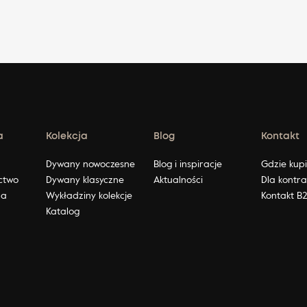
a
Kolekcja
Blog
Kontakt
ę
Dywany nowoczesne
Blog i inspiracje
Gdzie kup
ctwo
Dywany klasyczne
Aktualności
Dla kontr
na
Wykładziny kolekcje
Kontakt B
Katalog