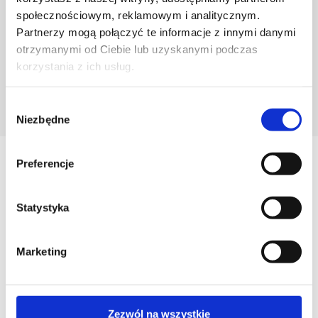
społecznościowym, reklamowym i analitycznym.
Partnerzy mogą połączyć te informacje z innymi danymi
otrzymanymi od Ciebie lub uzyskanymi podczas
korzystania z ich usług.
POZNAJ PROJEKTANTA
Wybór
Niezbędne
zgody
Preferencje
Zobacz
Podobne produkty
Statystyka
Marketing
Zezwól na wszystkie