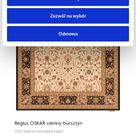
Zezwól na wybór
Odmowa
Regius OSKAR ciemny bursztyn
Reg
100% wełna nowozelandzka
100%