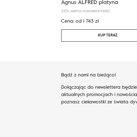
beż
Agnus ALFRED platyna
andzka
100% wełna nowozelandzka
zł
Cena:
od
1 743
zł
KUP TERAZ
KUP TERAZ
Bądź z nami na bieżąco!
Dołączając do newslettera będzi
aktualnych promocjach i nowościa
poznasz ciekawostki ze świata d