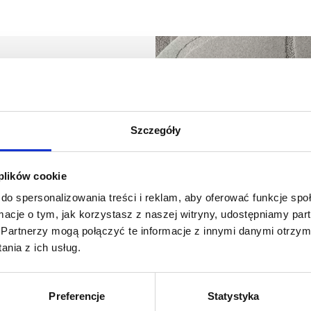
Szczegóły
 duet architektów,
lewską
, znana z tworzenia
 plików cookie
nych (reliefów), oraz
do spersonalizowania treści i reklam, aby oferować funkcje sp
yki. Ich twórczość
ormacje o tym, jak korzystasz z naszej witryny, udostępniamy p
iesieniem kształtów i
Partnerzy mogą połączyć te informacje z innymi danymi otrzym
ani są między innymi z
nia z ich usług.
był tytuł Must Have w 2023
tworząc w ten sposób
snego jak i przyszłego
Preferencje
Statystyka
swoje kształty na różne