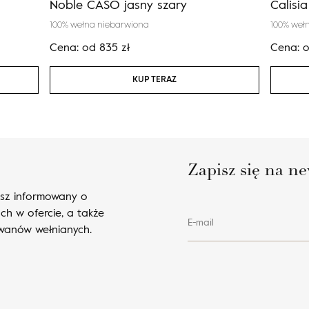
Noble CASO jasny szary
Calisi
100% wełna niebarwiona
100% weł
Cena:
od
835
zł
Cena:
KUP TERAZ
Zapisz się na ne
esz informowany o
ch w ofercie, a także
E-mail
ywanów wełnianych.