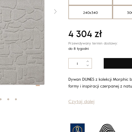
240x340
30
4 304
zł
Przewidywany termin dostawy:
do 8 tygodni
ilość
Morphic
DUNES
szary
Dywan DUNES z kolekcji Morphic b
formy i inspiracji czerpanej z na
Czytaj dalej