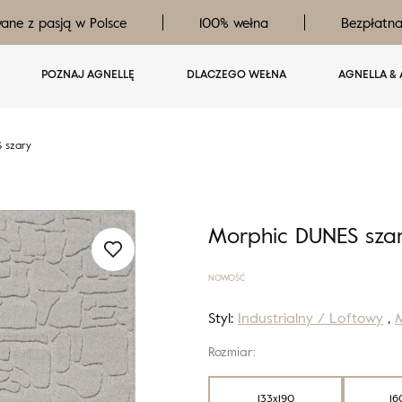
ane z pasją w Polsce
100% wełna
Bezpłatn
POZNAJ AGNELLĘ
DLACZEGO WEŁNA
AGNELLA & 
 szary
Morphic DUNES sza
NOWOŚĆ
Styl:
Industrialny / Loftowy
,
M
Rozmiar:
133x190
16