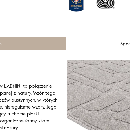
s
Spec
by LADNINI to połączenie
erpanej z natury. Wzór tego
razów pustynnych, w których
, nieregularne wzory. Jego
ący ruchome piaski,
rganiczne formy, które
i natury.