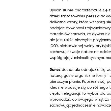
Dywan
Dunes
charakteryzuje się z
dzięki zastosowaniu pętli i gładk
delikatne wzory, które wznoszą się
nadając dywanowi trójwymiarowy 
materiałów sprawia, że dywan nie
ale jest także niezwykle przyjem
100% niebarwionej wełny brytyjsk
zachowuje swoje naturalne odcieni
współgrają z minimalistycznym, m
Dunes
doskonale odnajdzie się we
naturą, gdzie organiczne formy i 
pierwszym planie. Poprzez swój 
idealnie wpasuje się do różnego 
ciepła i elegancji. To wybór dla o
wprowadzić do swojego wnętrza e
zachowując jednocześnie nowoczes