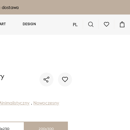
a dostawa
PL
ART
DESIGN
Nie masz produktów w ulubionych
Nie masz produktów w koszyku
ry
inimalistyczny
,
Nowoczesny
0x230
200x300