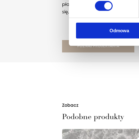
płaszczyzny, zarówno ściany jak i
się, spoglądając w kolejne możliw
Odmowa
POZNAJ PROJEKTANTA
Zobacz
Podobne produkty