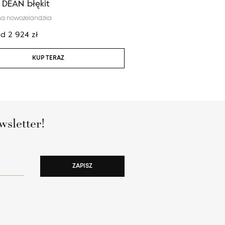
a DEAN błękit
Calisia EDDIE błękit
na nowozelandzka
100% wełna nowozelandzka
od
2 924
zł
Cena:
od
2 924
zł
KUP TERAZ
KUP TERAZ
wsletter!
ZAPISZ