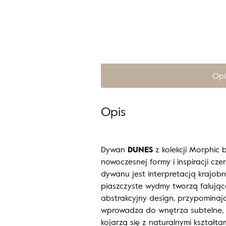
Opi
Opis
Dywan
DUNES
z kolekcji Morphic 
nowoczesnej formy i inspiracji cz
dywanu jest interpretacją krajob
piaszczyste wydmy tworzą falujące
abstrakcyjny design, przypominaj
wprowadza do wnętrza subtelne, o
kojarzą się z naturalnymi kształtam