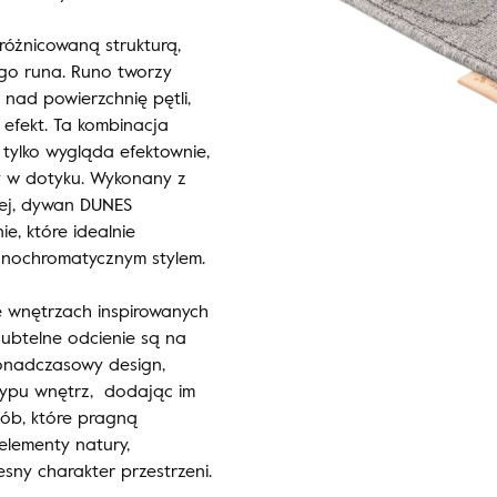
różnicowaną strukturą,
iego runa. Runo tworzy
 nad powierzchnię pętli,
efekt. Ta kombinacja
 tylko wygląda efektownie,
ny w dotyku. Wykonany z
iej, dywan DUNES
e, które idealnie
onochromatycznym stylem.
 wnętrzach inspirowanych
subtelne odcienie są na
ponadczasowy design,
typu wnętrz, dodając im
sób, które pragną
lementy natury,
ny charakter przestrzeni.