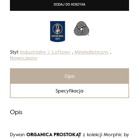
DODAJ DO KOSZYKA
Styl:
Industrialny / Loftowy
,
Minimalistyczny
,
Nowoczesny
Opis
Specyfikacja
Opis
Dywan
ORGANICA PROSTOKĄT
z kolekcji Morphic by