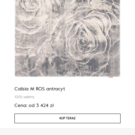
Calisia M ROS antracyt
Agn
100% wełna
100%
Cena:
od
3 424
zł
Cen
KUP TERAZ