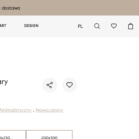
a dostawa
PL
ART
DESIGN
Nie masz produktów w ulubionych
Nie masz produktów w koszyku
ary
inimalistyczny
,
Nowoczesny
0x230
200x300