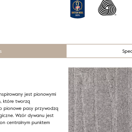
s
Spec
inspirowany jest pionowymi
h, które tworzą
Jego pionowe pasy przywodzą
giczne. Wzór dywanu jest
ię on centralnym punktem