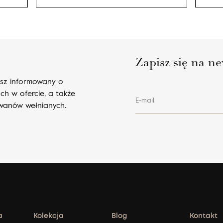
Zapisz się na ne
esz informowany o
ch w ofercie, a także
E-mail
ywanów wełnianych.
a
Kolekcja
Blog
Kontakt