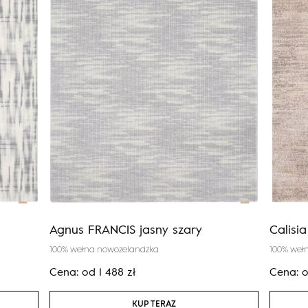
Agnus FRANCIS jasny szary
Calisi
100% wełna nowozelandzka
100% weł
Cena:
od
1 488
zł
Cena:
KUP TERAZ