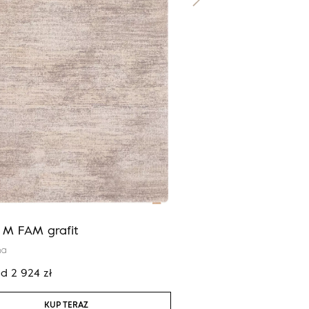
a M FAM grafit
Calisia M ELIDU popie
na
100% wełna
od
2 924
zł
Cena:
od
2 924
zł
KUP TERAZ
KUP TERAZ