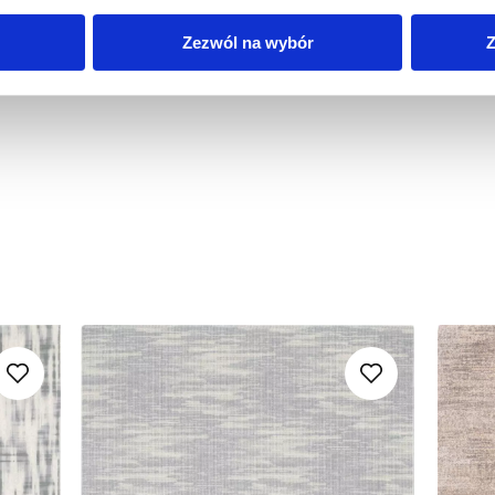
Zezwól na wybór
Z