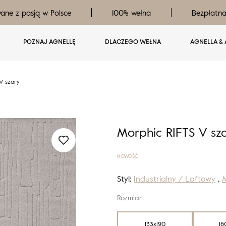
ane z pasją w Polsce
100% wełna
Bezpłatn
POZNAJ AGNELLĘ
DLACZEGO WEŁNA
AGNELLA & 
V szary
Morphic RIFTS V sz
NOWOŚĆ
Styl:
Industrialny / Loftowy
,
M
Rozmiar:
133x190
16