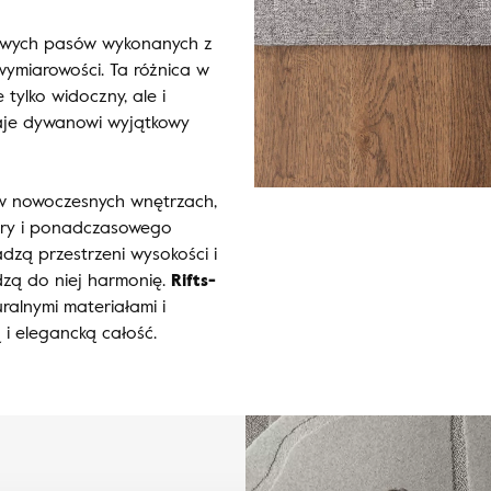
nowych pasów wykonanych z
wymiarowości. Ta różnica w
 tylko widoczny, ale i
aje dywanowi wyjątkowy
 w nowoczesnych wnętrzach,
tury i ponadczasowego
zą przestrzeni wysokości i
dzą do niej harmonię.
Rifts-
alnymi materiałami i
 i elegancką całość.