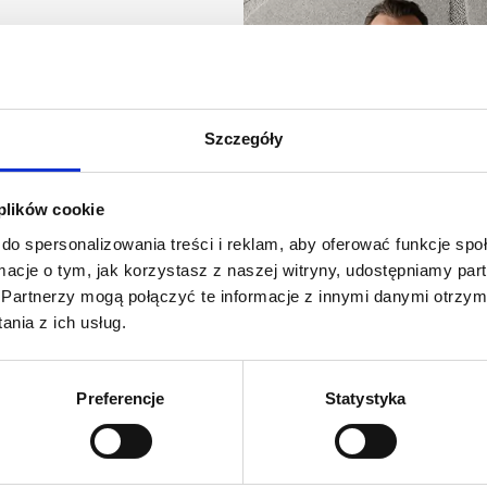
 duet architektów,
lewską
, znana z tworzenia
Szczegóły
nych (reliefów), oraz
yki. Ich twórczość
iesieniem kształtów i
 plików cookie
ani są między innymi z
do spersonalizowania treści i reklam, aby oferować funkcje sp
był tytuł Must Have w 2023
ormacje o tym, jak korzystasz z naszej witryny, udostępniamy p
tworząc w ten sposób
Partnerzy mogą połączyć te informacje z innymi danymi otrzym
snego jak i przyszłego
nia z ich usług.
swoje kształty na różne
 podłogi. Nie zatrzymują
ości wyposażenia wnętrz.
Preferencje
Statystyka