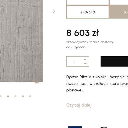
240x340
30
8 603
zł
Przewidywany termin dostawy:
do 8 tygodni
ilość
Morphic
RIFTS
V
Dywan Rifts-V z kolekcji Morphic 
szary
i szczelinami w skałach, które two
pionowe…
Czytaj dalej